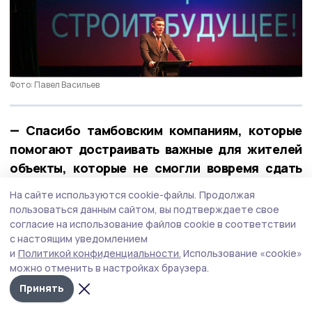
Фото: Павел Васильев
— Спасибо тамбовским компаниям, которые
помогают достраивать важные для жителей
объекты, которые не смогли вовремя сдать
нерадивые застройщики. Это пример
На сайте используются cookie-файлы.
Продолжая
настоящего профессионального
пользоваться данным сайтом, вы подтверждаете свое
достоинства, — отметил губернатор.
согласие на использование файлов cookie в соответствии
с настоящим уведомлением
и
Политикой конфиденциальности.
Использование «cookie»
Особые слова благодарности глава региона
можно отменить в настройках браузера.
выразил строителям, которые с первых дней
Принять
СВО помогают бойцам и оказывают шефскую