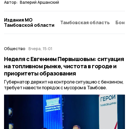
Автор:
Валерий Аршанский
Издания МО
Тамбовская область
Бонд
Тамбовской области
Общество
Вчера, 15:01
Неделя с Евгением Первышовым: ситуация
на топливном рынке, чистота в городе и
приоритеты образования
Губернатор держит на контроле ситуацию с бензином,
требует навести порядок с мусором в Тамбове.