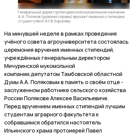
Генеральный директор Мичуринской мукомольной компании
А.А. Поляков (крайний справа) вручает именную стипендию
студенту МичГАУ В. Королёву.
На минувшей неделе в рамках проведения
учёного совета агроуниверситета состоялась
церемония вручения именных стипендий,
учреждённых генеральным директором
Мичуринской мукомольной
компании,депутатом Тамбовской областной
Думы А.А. Поляковым в память о своём отце -
заслуженном работнике сельского хозяйства
России Полякове Алексее Васильевиче.
Перед вручением именных стипендий лучшим
студентам аграрного факультета к
собравшимся обратился настоятель
Ильинского храма протоиерей Павел