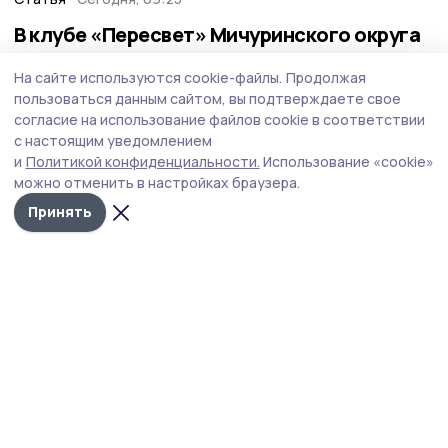
В клубе «Пересвет» Мичуринского округа
закаляют не только тело, но и дух
На сайте используются cookie-файлы.
Продолжая
Во вторую субботу августа в России традиционно
пользоваться данным сайтом, вы подтверждаете свое
отмечают День физкультурника. В селе Мановицы
согласие на использование файлов cookie в соответствии
Мичуринского округа мальчишек и девчонок учат быть
с настоящим уведомлением
сильными и выносливыми в военно‑спортивном клубе
и
Политикой конфиденциальности.
Использование «cookie»
«Пересвет».
можно отменить в настройках браузера.
Принять