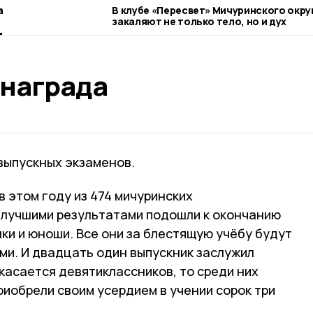
а
В клубе «Пересвет» Мичуринского окру
закаляют не только тело, но и дух
 награда
выпускных экзаменов.
 этом году из 474 мичуринских
илучшими результатами подошли к окончанию
ки и юноши. Все они за блестящую учёбу будут
и. И двадцать один выпускник заслужил
касается девятиклассников, то среди них
иобрели своим усердием в учении сорок три