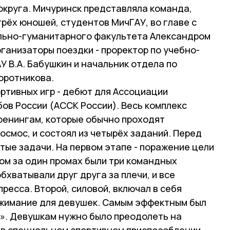
круга. Мичуринск представляла команда,
трёх юношей, студентов МичГАУ, во главе с
льно-гуманитарного факультета Александром
ганизаторы поездки - проректор по учебно-
 В.А. Бабушкин и начальник отдела по
оротникова.
ртивных игр - дебют для Ассоциации
ов России (АССК России). Весь комплекс
тренингам, которые обычно проходят
осмос, и состоял из четырёх заданий. Перед
тые задачи. На первом этапе - поражение цели
ом за один промах были три командных
бхватывали друг друга за плечи, и все
есса. Второй, силовой, включал в себя
тжимание для девушек. Самым эффектным был
о». Девушкам нужно было преодолеть на
в специальном спортивном приспособлении.