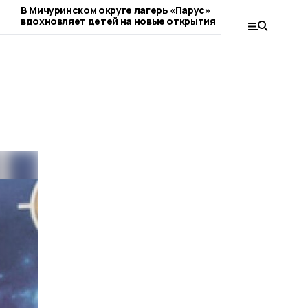
м
В Мичуринском округе лагерь «Парус»
Вещи из Сове
вдохновляет детей на новые открытия
коллекциони