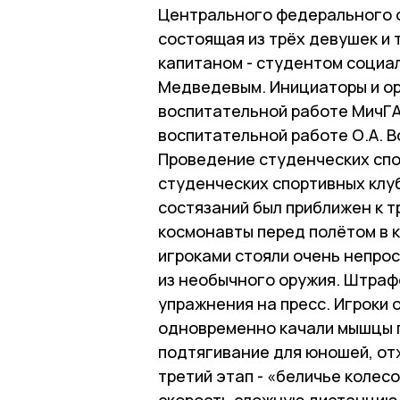
Центрального федерального о
состоящая из трёх девушек и 
капитаном - студентом социа
Медведевым. Инициаторы и ор
воспитательной работе МичГАУ
воспитательной работе О.А. В
Проведение студенческих спо
студенческих спортивных клуб
состязаний был приближен к 
космонавты перед полётом в к
игроками стояли очень непрос
из необычного оружия. Штраф
упражнения на пресс. Игроки о
одновременно качали мышцы пр
подтягивание для юношей, о
третий этап - «беличье колес
скорость сложную дистанцию 