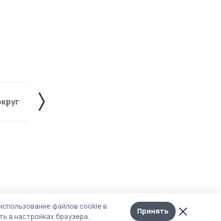
округ
Жердевский округ
Знаменский округ
Лента
10
использование файлов cookie в
новостей
Принять
ь в настройках браузера.