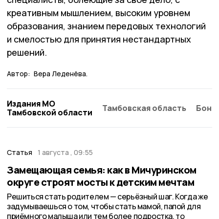
креативным мышлением, высоким уровнем
образования, знанием передовых технологий
и смелостью для принятия нестандартных
решений.
Автор:
Вера Леденёва.
Издания МО
Тамбовская область
Бонд
Тамбовской области
Статья
1 августа , 09:55
Замещающая семья: как в Мичуринском
округе строят мосты к детским мечтам
Решиться стать родителем — серьёзный шаг. Когда же
задумываешься о том, чтобы стать мамой, папой для
приёмного малыша или тем более подростка, то