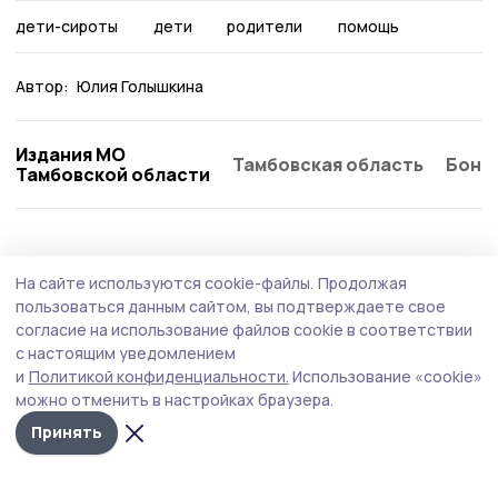
дети-сироты
дети
родители
помощь
Автор:
Юлия Голышкина
Издания МО
Тамбовская область
Бонд
Тамбовской области
Статья
25 июля , 10:47
На сайте используются cookie-файлы.
Продолжая
В Мичуринском округе лагерь «Парус»
пользоваться данным сайтом, вы подтверждаете свое
вдохновляет детей на новые открытия
согласие на использование файлов cookie в соответствии
с настоящим уведомлением
У реки, в тени вековых сосен, где воздух напоён
и
Политикой конфиденциальности.
Использование «cookie»
ароматом хвои, а небо кажется особенно высоким,
можно отменить в настройках браузера.
раскинулся лагерь «Парус». Здесь, в окрестностях
села Новое Тарбеево, лето для десятков мальчишек и
Принять
девчонок превращается в настоящее приключение — с
традициями, открытиями и дружбой на всю жизнь.