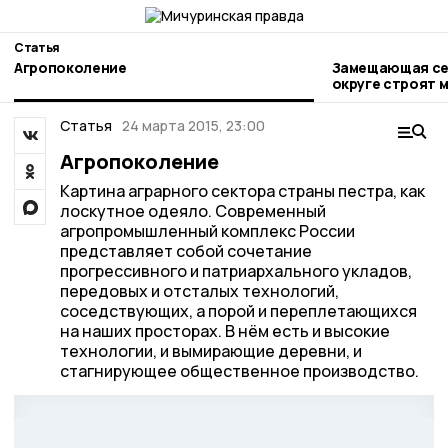
Статья
Агропоколение
Замещающая сем
округе строят 
Статья
24 марта 2015, 23:00
Агропоколение
Картина аграрного сектора страны пестра, как
лоскутное одеяло. Современный
агропромышленный комплекс России
представляет собой сочетание
прогрессивного и патриархального укладов,
передовых и отсталых технологий,
соседствующих, а порой и переплетающихся
на наших просторах. В нём есть и высокие
технологии, и вымирающие деревни, и
стагнирующее общественное производство.