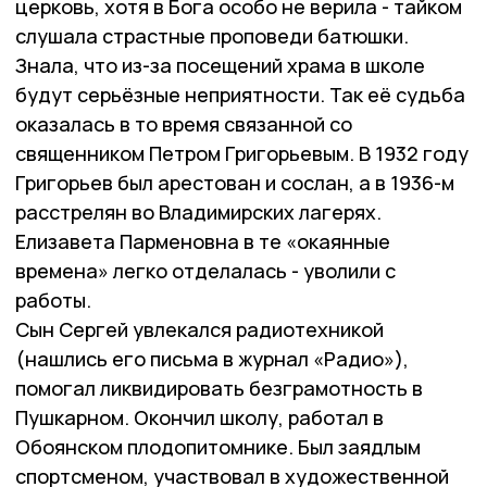
церковь, хотя в Бога особо не верила - тайком
слушала страстные проповеди батюшки.
Знала, что из-за посещений храма в школе
будут серьёзные неприятности. Так её судьба
оказалась в то время связанной со
священником Петром Григорьевым. В 1932 году
Григорьев был арестован и сослан, а в 1936-м
расстрелян во Владимирских лагерях.
Елизавета Парменовна в те «окаянные
времена» легко отделалась - уволили с
работы.
Сын Сергей увлекался радиотехникой
(нашлись его письма в журнал «Радио»),
помогал ликвидировать безграмотность в
Пушкарном. Окончил школу, работал в
Обоянском плодопитомнике. Был заядлым
спортсменом, участвовал в художественной