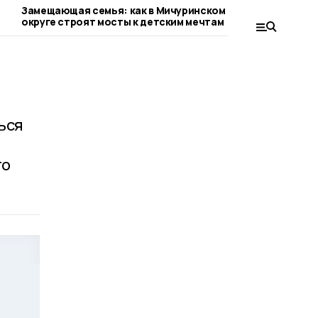
Замещающая семья: как в Мичуринском
В Мичуринско
округе строят мосты к детским мечтам
вдохновляет 
ься
то