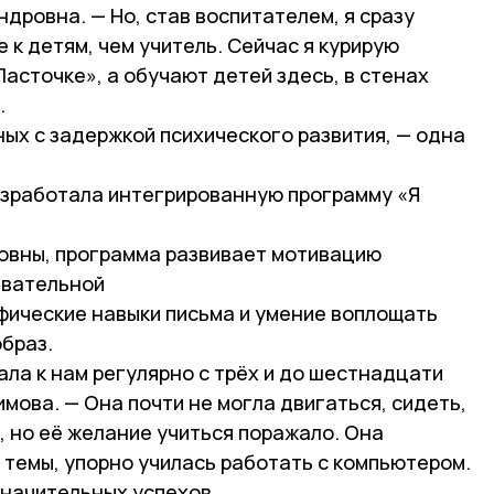
дровна. — Но, став воспитателем, я сразу
 к детям, чем учитель. Сейчас я курирую
асточке», а обучают детей здесь, в стенах
.
ых с задержкой психического развития, — одна
азработала интегрированную программу «Я
овны, программа развивает мотивацию
авательной
фические навыки письма и умение воплощать
браз.
ла к нам регулярно с трёх и до шестнадцати
имова. — Она почти не могла двигаться, сидеть,
, но её желание учиться поражало. Она
е темы, упорно училась работать с компьютером.
значительных успехов.