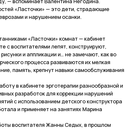
у, — вспоминает Валентина Негодина.
остей «Ласточки» — это дети, страдающие
неврозами и нарушением осанки.
танниками «Ласточки» комнат — кабинет
те с воспитателями лепят, конструируют,
рисунки и аппликации и… не замечают, как во
рческого процесса развиваются их мелкая
ание, память, крепнут навыки самообслуживания
аботу в кабинете эрготерапии разнообразной и
ивных разработок для коррекции нарушений
нятий с использованием детского конструктора
ботала и применяет на занятиях Марина
боты воспитателя Жанны Седых, в прошлом