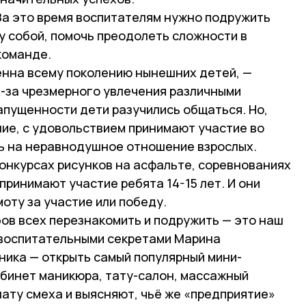
За это время воспитателям нужно подружить
у собой, помочь преодолеть сложности в
команде.
нна всему поколению нынешних детей, —
з-за чрезмерного увлечения различными
апущенности дети разучились общаться. Но,
ие, с удовольствием принимают участие во
сь на неравнодушное отношение взрослых.
конкурсах рисунков на асфальте, соревнованиях
принимают участие ребята 14-15 лет. И они
оту за участие или победу.
ов всех перезнакомить и подружить — это наш
 воспитательными секретами Марина
ника — открыть самый популярный мини-
абинет маникюра, тату-салон, массажный
нату смеха и выясняют, чьё же «предприятие»