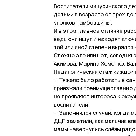
Воспитатели мичуринского де
детьми в возрасте от трёх до
уголков Тамбовщины.
И в этом главное отличие раб
ведь они ищут и находят ключ
той или иной степени вкрался 
Сложно это или нет, сегодня
Акимова, Марина Хоменко, Ва
Педагогический стаж каждой и
— Тяжело было работать в сан
приезжали преимущественно де
не проявляет интереса к окр
воспитатели.
— Запомнился случай, когда м
ДЦП заметили, как мальчик вп
мамы навернулись слёзы радос