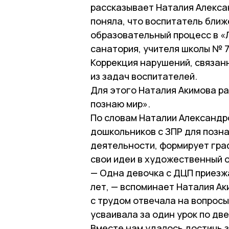
рассказывает Наталия Алексан
поняла, что воспитатель ближе
образовательный процесс в «Л
санатория, учителя школы № 7
Коррекция нарушений, связанн
из задач воспитателей.
Для этого Наталия Акимова р
познаю мир».
По словам Наталии Александр
дошкольников с ЗПР для позн
деятельности, формирует гра
свои идеи в художественный о
— Одна девочка с ДЦП приезжа
лет, — вспоминает Наталия Ак
с трудом отвечала на вопросы
усваивала за один урок по дв
Вместе нам удалось достичь 