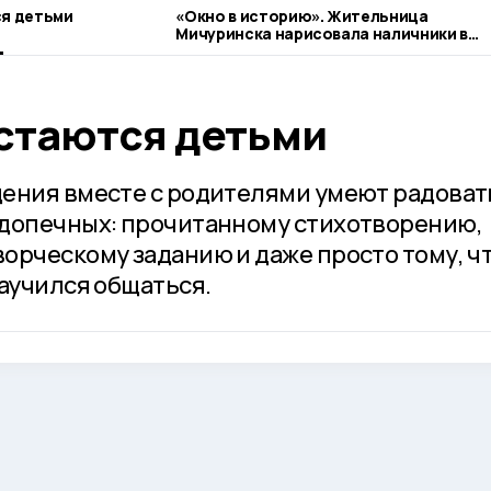
ся детьми
«Окно в историю». Жительница
Мичуринска нарисовала наличники в
стиле гжель
остаются детьми
ения вместе с родителями умеют радоват
одопечных: прочитанному стихотворению,
орческому заданию и даже просто тому, ч
научился общаться.