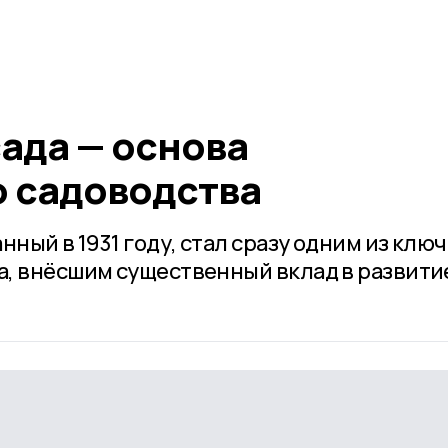
ада — основа
 садоводства
нный в 1931 году, стал сразу одним из клю
, внёсшим существенный вклад в развити