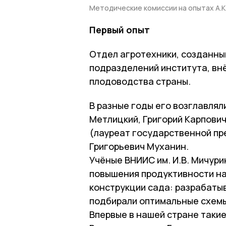
Методические комиссии на опытах А.К.
Первый опыт
Отдел агротехники, созданный
подразделений института, вн
плодоводства страны.
В разные годы его возглавлял
Метлицкий, Григорий Карпови
(лауреат государственной пр
Григорьевич Муханин.
Учёные ВНИИС им. И.В. Мичур
повышения продуктивности на
конструкции сада: разрабаты
подбирали оптимальные схемы
Впервые в нашей стране такие