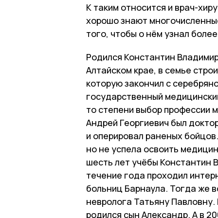
К таким относится и врач-хир
хорошо знают многочисленные
того, чтобы о нём узнал боле
Родился Константин Владимир
Алтайском крае, в семье стро
которую закончил с серебряно
государственный медицинский
то степени выбор профессии м
Андрей Георгиевич был докто
и оперировал раненых бойцов.
но не успела освоить медицин
шесть лет учёбы Константин В
течение года проходил интерн
больниц Барнаула. Тогда же в
невролога Татьяну Павловну. 
родился сын Александр. А в 2