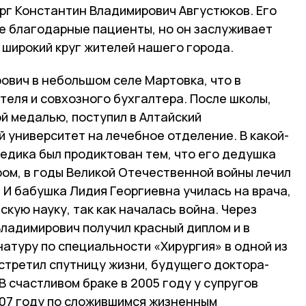
ург Константин Владимирович Августюков. Его
 благодарные пациенты, но он заслуживает
е широкий круг жителей нашего города.
ович в небольшом селе Мартовка, что в
ителя и совхозного бухгалтера. После школы,
й медалью, поступил в Алтайский
 университет на лечебное отделение. В какой-
едика был продиктован тем, что его дедушка
ром, в годы Великой Отечественной войны лечил
 И бабушка Лидия Георгиевна училась на врача,
скую науку, так как началась война. Через
ладимирович получил красный диплом и в
атуру по специальности «Хирургия» в одной из
стретил спутницу жизни, будущего доктора-
В счастливом браке в 2005 году у супругов
007 году по сложившимся жизненным