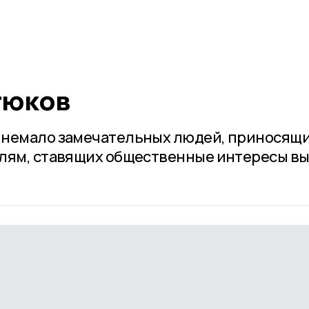
тюков
 немало замечательных людей, приносящ
елям, ставящих общественные интересы в