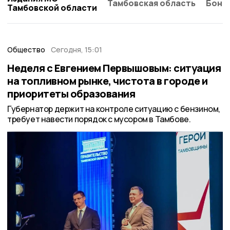
Тамбовская область
Бонд
Тамбовской области
Общество
Сегодня, 15:01
Неделя с Евгением Первышовым: ситуация
на топливном рынке, чистота в городе и
приоритеты образования
Губернатор держит на контроле ситуацию с бензином,
требует навести порядок с мусором в Тамбове.