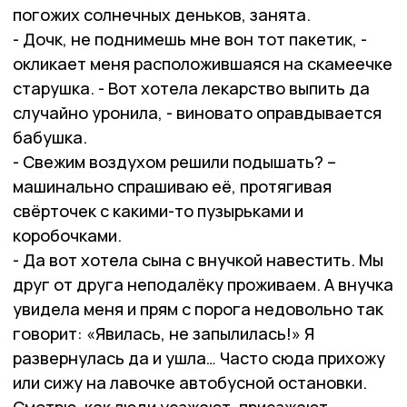
погожих солнечных деньков, занята.
- Дочк, не поднимешь мне вон тот пакетик, -
окликает меня расположившаяся на скамеечке
старушка. - Вот хотела лекарство выпить да
случайно уронила, - виновато оправдывается
бабушка.
- Свежим воздухом решили подышать? –
машинально спрашиваю её, протягивая
свёрточек с какими-то пузырьками и
коробочками.
- Да вот хотела сына с внучкой навестить. Мы
друг от друга неподалёку проживаем. А внучка
увидела меня и прям с порога недовольно так
говорит: «Явилась, не запылилась!» Я
развернулась да и ушла… Часто сюда прихожу
или сижу на лавочке автобусной остановки.