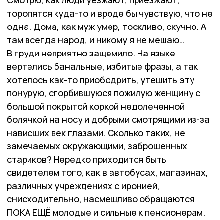
Смотрю, как люди уезжают, приезжают,
торопятся куда-то и вроде бы чувствую, что не
одна. Дома, как муж умер, тоскливо, скучно. А
там всегда народ, и никому я не мешаю…
В груди неприятно защемило. На языке
вертелись банальные, избитые фразы, а так
хотелось как-то приободрить, утешить эту
понурую, сгорбившуюся пожилую женщину с
большой покрытой коркой недолеченной
болячкой на носу и добрыми смотрящими из-за
нависших век глазами. Сколько таких, не
замечаемых окружающими, заброшенных
стариков? Нередко приходится быть
свидетелем того, как в автобусах, магазинах,
различных учреждениях с иронией,
снисходительно, насмешливо обращаются
ПОКА ЕЩЁ молодые и сильные к пенсионерам.