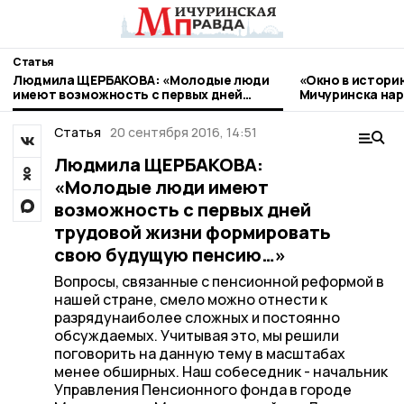
Статья
Людмила ЩЕРБАКОВА: «Молодые люди
«Окно в истори
имеют возможность с первых дней
Мичуринска нар
трудовой жизни формировать свою
стиле гжель
будущую пенсию…»
Статья
20 сентября 2016, 14:51
Людмила ЩЕРБАКОВА:
«Молодые люди имеют
возможность с первых дней
трудовой жизни формировать
свою будущую пенсию…»
Вопросы, связанные с пенсионной реформой в
нашей стране, смело можно отнести к
разрядунаиболее сложных и постоянно
обсуждаемых. Учитывая это, мы решили
поговорить на данную тему в масштабах
менее обширных. Наш собеседник - начальник
Управления Пенсионного фонда в городе