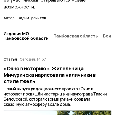
возможности.
Автор:
Вадим Гранитов
Издания МО
Тамбовская область
Бонд
Тамбовской области
Статья
Сегодня, 14:57
«Окно в историю». Жительница
Мичуринска нарисовала наличники в
стиле гжель
Новый выпуск редакционного проекта «Окно в
историю» посвящён мастерице из наукограда Таисии
Белоусовой, которая своими руками создала
сказочную атмосферу возле дома.