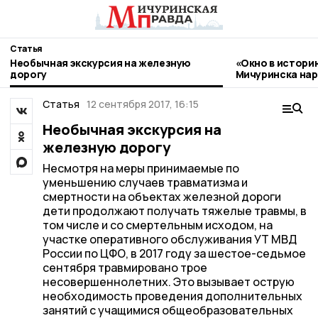
Статья
Необычная экскурсия на железную
«Окно в истори
дорогу
Мичуринска нар
стиле гжель
Статья
12 сентября 2017, 16:15
Необычная экскурсия на
железную дорогу
Несмотря на меры принимаемые по
уменьшению случаев травматизма и
смертности на объектах железной дороги
дети продолжают получать тяжелые травмы, в
том числе и со смертельным исходом, на
участке оперативного обслуживания УТ МВД
России по ЦФО, в 2017 году за шестое-седьмое
сентября травмировано трое
несовершеннолетних. Это вызывает острую
необходимость проведения дополнительных
занятий с учащимися общеобразовательных