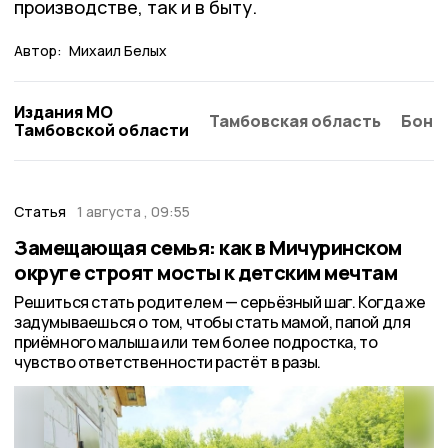
производстве, так и в быту.
Автор:
Михаил Белых
Издания МО
Тамбовская область
Бонд
Тамбовской области
Статья
1 августа , 09:55
Замещающая семья: как в Мичуринском
округе строят мосты к детским мечтам
Решиться стать родителем — серьёзный шаг. Когда же
задумываешься о том, чтобы стать мамой, папой для
приёмного малыша или тем более подростка, то
чувство ответственности растёт в разы.