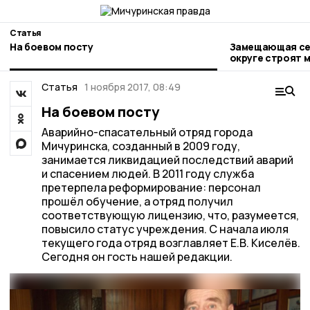
Статья
На боевом посту
Замещающая сем
округе строят 
Статья
1 ноября 2017, 08:49
На боевом посту
Аварийно-спасательный отряд города
Мичуринска, созданный в 2009 году,
занимается ликвидацией последствий аварий
и спасением людей. В 2011 году служба
претерпела реформирование: персонал
прошёл обучение, а отряд получил
соответствующую лицензию, что, разумеется,
повысило статус учреждения. С начала июля
текущего года отряд возглавляет Е.В. Киселёв.
Сегодня он гость нашей редакции.