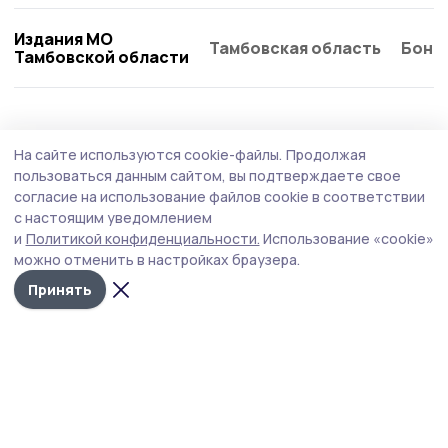
Издания МО
Тамбовская область
Бонд
Тамбовской области
Статья
25 июля , 10:47
На сайте используются cookie-файлы.
Продолжая
В Мичуринском округе лагерь «Парус»
пользоваться данным сайтом, вы подтверждаете свое
вдохновляет детей на новые открытия
согласие на использование файлов cookie в соответствии
с настоящим уведомлением
У реки, в тени вековых сосен, где воздух напоён
и
Политикой конфиденциальности.
Использование «cookie»
ароматом хвои, а небо кажется особенно высоким,
можно отменить в настройках браузера.
раскинулся лагерь «Парус». Здесь, в окрестностях
села Новое Тарбеево, лето для десятков мальчишек и
Принять
девчонок превращается в настоящее приключение — с
традициями, открытиями и дружбой на всю жизнь.