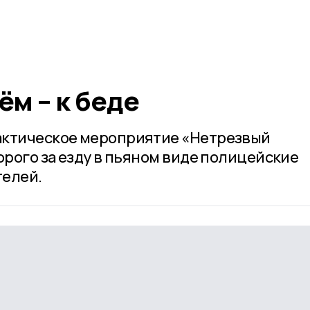
ём – к беде
актическое мероприятие «Нетрезвый
орого за езду в пьяном виде полицейские
телей.