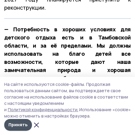
реконструкции.
— Потребность в хороших условиях для
детского отдыха есть и в Тамбовской
области, и за её пределами. Мы должны
использовать на благо детей все
возможности, которые дают наша
замечательная природа и хорошая
экология, — сказал губернатор.
На сайте используются cookie-файлы.
Продолжая
пользоваться данным сайтом, вы подтверждаете свое
Поддержка героев: приём в фонде
согласие на использование файлов cookie в соответствии
«Защитники Отечества»
с настоящим уведомлением
и
Политикой конфиденциальности.
Использование «cookie»
Евгений Первышов провёл ежемесячный
приём
можно отменить в настройках браузера.
участников и ветеранов СВО и членов их семей
Принять
в региональном отделении фонда «Защитники