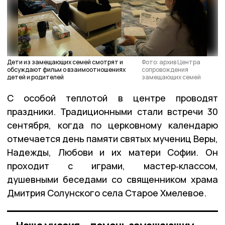
Дети из замещающих семей смотрят и
Фото: архив Центра
обсуждают фильм о взаимоотношениях
сопровождения
детей и родителей
замещающих семей
С особой теплотой в центре проводят
праздники. Традиционными стали встречи 30
сентября, когда по церковному календарю
отмечается день памяти святых мучениц Веры,
Надежды, Любови и их матери Софии. Он
проходит с играми, мастер‑классом,
душевными беседами со священником храма
Дмитрия Солунского села Старое Хмелевое.