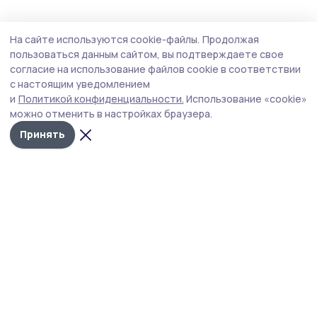
Статья
25 июля , 10:47
На сайте используются cookie-файлы.
Продолжая
В Мичуринском округе лагерь «Парус»
пользоваться данным сайтом, вы подтверждаете свое
вдохновляет детей на новые открытия
согласие на использование файлов cookie в соответствии
с настоящим уведомлением
У реки, в тени вековых сосен, где воздух напоён
и
Политикой конфиденциальности.
Использование «cookie»
ароматом хвои, а небо кажется особенно высоким,
можно отменить в настройках браузера.
раскинулся лагерь «Парус». Здесь, в окрестностях
села Новое Тарбеево, лето для десятков мальчишек и
Принять
девчонок превращается в настоящее приключение — с
традициями, открытиями и дружбой на всю жизнь.