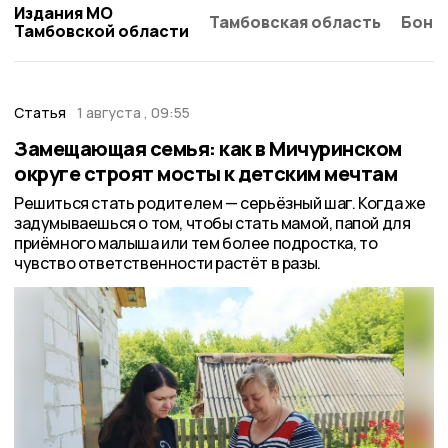
Издания МО
Тамбовская область
Бонд
Тамбовской области
Статья
1 августа , 09:55
Замещающая семья: как в Мичуринском
округе строят мосты к детским мечтам
Решиться стать родителем — серьёзный шаг. Когда же
задумываешься о том, чтобы стать мамой, папой для
приёмного малыша или тем более подростка, то
чувство ответственности растёт в разы.