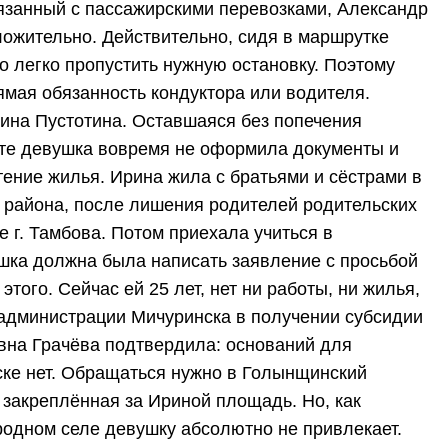
вязанный с пассажирскими перевозками, Александр
ожительно. Действительно, сидя в маршрутке
 легко пропустить нужную остановку. Поэтому
ямая обязанность кондуктора или водителя.
ина Пустотина. Оставшаяся без попечения
сте девушка вовремя не оформила документы и
ение жилья. Ирина жила с братьями и сёстрами в
 района, после лишения родителей родительских
 г. Тамбова. Потом приехала учиться в
ушка должна была написать заявление с просьбой
 этого. Сейчас ей 25 лет, нет ни работы, ни жилья,
 администрации Мичуринска в получении субсидии
вна Грачёва подтвердила: оснований для
ске нет. Обращаться нужно в Голынщинский
 закреплённая за Ириной площадь. Но, как
 родном селе девушку абсолютно не привлекает.