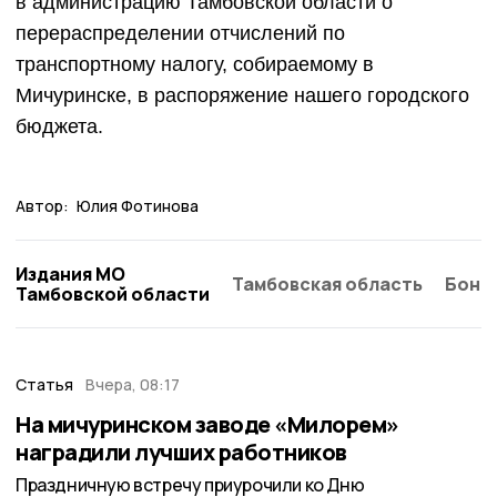
в администрацию Тамбовской области о
перераспределении отчислений по
транспортному налогу, собираемому в
Мичуринске, в распоряжение нашего городского
бюджета.
Автор:
Юлия Фотинова
Издания МО
Тамбовская область
Бонд
Тамбовской области
Статья
Вчера, 08:17
На мичуринском заводе «Милорем»
наградили лучших работников
Праздничную встречу приурочили ко Дню