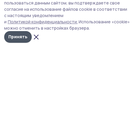
В клубе «Пересвет» Мичуринского округа
пользоваться данным сайтом, вы подтверждаете свое
закаляют не только тело, но и дух
согласие на использование файлов cookie в соответствии
с настоящим уведомлением
Во вторую субботу августа в России традиционно
и
Политикой конфиденциальности.
Использование «cookie»
отмечают День физкультурника. В селе Мановицы
можно отменить в настройках браузера.
Мичуринского округа мальчишек и девчонок учат быть
сильными и выносливыми в военно‑спортивном клубе
Принять
«Пересвет».