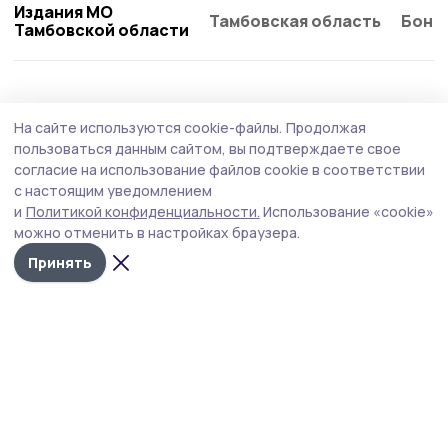
Издания МО
Тамбовская область
Бонд
Тамбовской области
Статья
Вчера, 14:57
На сайте используются cookie-файлы.
Продолжая
«Окно в историю». Жительница
пользоваться данным сайтом, вы подтверждаете свое
Мичуринска нарисовала наличники в
согласие на использование файлов cookie в соответствии
с настоящим уведомлением
стиле гжель
и
Политикой конфиденциальности.
Использование «cookie»
Новый выпуск редакционного проекта «Окно в
можно отменить в настройках браузера.
историю» посвящён мастерице из наукограда Таисии
Принять
Белоусовой, которая своими руками создала
сказочную атмосферу возле дома.