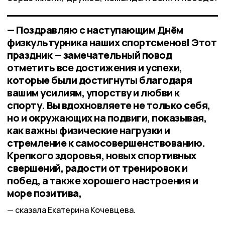
— Поздравляю с наступающим Днём
физкультурника наших спортсменов! Этот
праздник — замечательный повод
отметить все достижения и успехи,
которые были достигнуты благодаря
вашим усилиям, упорству и любви к
спорту. Вы вдохновляете не только себя,
но и окружающих на подвиги, показывая,
как важны физические нагрузки и
стремление к самосовершенствованию.
Крепкого здоровья, новых спортивных
свершений, радости от тренировок и
побед, а также хорошего настроения и
море позитива,
сказала Екатерина Кочевцева.