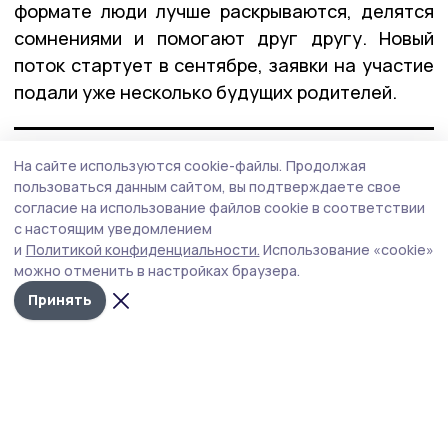
формате люди лучше раскрываются, делятся
сомнениями и помогают друг другу. Новый
поток стартует в сентябре, заявки на участие
подали уже несколько будущих родителей.
— Нам важно, чтобы будущие родители
На сайте используются cookie-файлы.
Продолжая
смогли прочувствовать, как выстраивать
пользоваться данным сайтом, вы подтверждаете свое
отношения с ребёнком, который уже
согласие на использование файлов cookie в соответствии
пережил непростой опыт,
с настоящим уведомлением
и
Политикой конфиденциальности.
Использование «cookie»
объясняет педагог‑психолог центра Любовь
можно отменить в настройках браузера.
Огородникова.
Принять