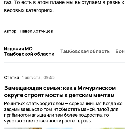
газ. То есть в этом плане мы выступаем в разных
весовых категориях.
Автор:
Павел Хотунцев
Издания МО
Тамбовская область
Бонд
Тамбовской области
Статья
1 августа , 09:55
Замещающая семья: как в Мичуринском
округе строят мосты к детским мечтам
Решиться стать родителем — серьёзный шаг. Когда же
задумываешься о том, чтобы стать мамой, папой для
приёмного малыша или тем более подростка, то
чувство ответственности растёт в разы.