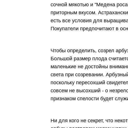
сочной мякотью и "Медена роса"
приторным вкусом. Астраханские
есть все условия для выращива
Покупатели предпочитают в осно
Чтобы определить, созрел арбуз
Большой размер плода считается
маленькие не достойны внимани
света при созревании. Арбузны
поскольку пересохший свидетел
совсем не высохший - о незрело
признаком спелости будет служи
Ни для кого не секрет, что не