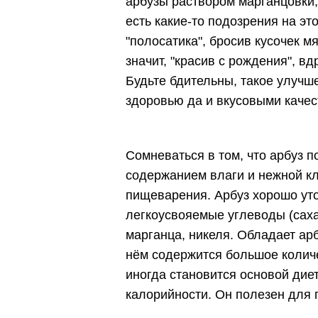
арбузы раствором марганцовки, 
есть какие-то подозрения на эт
"полосатика", бросив кусочек м
значит, "красив с рождения", вд
Будьте бдительны, такое улучш
здоровью да и вкусовыми качес
Сомневаться в том, что арбуз п
содержанием влаги и нежной к
пищеварения. Арбуз хорошо уто
легкоусвояемые углеводы (сахар
марганца, никеля. Обладает ар
нём содержится большое колич
иногда становится основой дие
калорийности. Он полезен для п