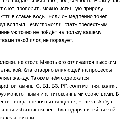
что придаёт яркий цвет, вес, сочность. Если у вас
от счёт, проверить можно истинную природу
якоти в стакан воды. Если он медленно тонет,
руг всплыл - ему "помогли" стать прелестным.
ение уж точно не пойдёт на пользу вашему
твами такой плод не порадует.
олезен, не стоит. Мякоть его отличается высоким
летчаткой, благотворно влияющей на процессы
ляет жажду. Также в нём содержатся
а), витамины С, В1, ВЗ, РР, соли магния, калия,
буз мочегонными и антитоксичными свойствами. В
ество воды, щелочных веществ, железа. Арбуз
ты при избыточном весе благодаря своей низкой
очек и печени.