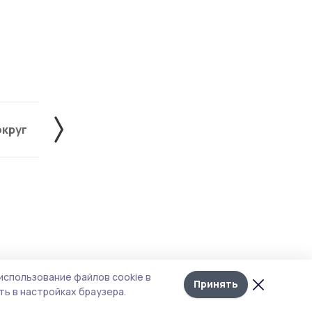
округ
Жердевский округ
Знаменский округ
Лента
10
использование файлов cookie в
новостей
Принять
ь в настройках браузера.