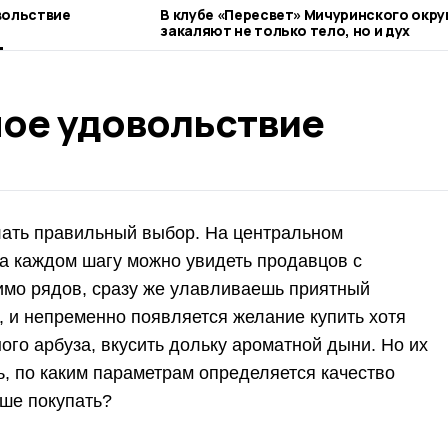
вольствие
В клубе «Пересвет» Мичуринского окру
закаляют не только тело, но и дух
ое удовольствие
лать правильный выбор. На центральном
на каждом шагу можно увидеть продавцов с
имо рядов, сразу же улавливаешь приятный
, и непременно появляется желание купить хотя
ого арбуза, вкусить дольку ароматной дыни. Но их
ь, по каким параметрам определяется качество
чше покупать?