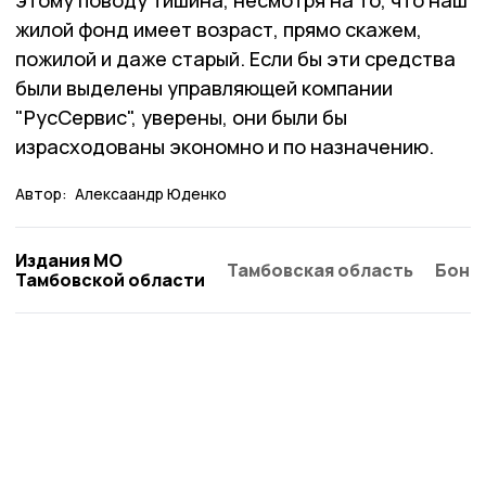
этому поводу тишина, несмотря на то, что наш
жилой фонд имеет возраст, прямо скажем,
пожилой и даже старый. Если бы эти средства
были выделены управляющей компании
"РусСервис", уверены, они были бы
израсходованы экономно и по назначению.
Автор:
Алексаандр Юденко
Издания МО
Тамбовская область
Бонд
Тамбовской области