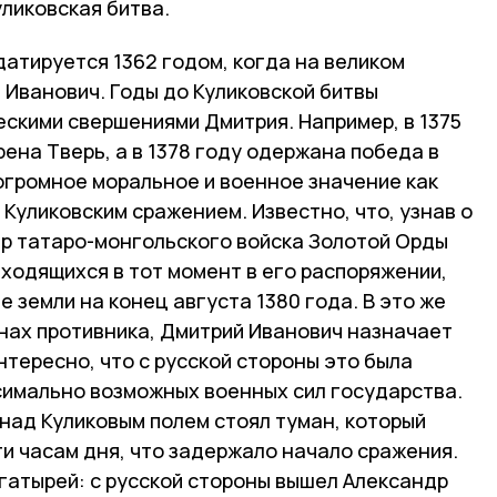
ликовская битва.
атируется 1362 годом, когда на великом
 Иванович. Годы до Куликовской битвы
скими свершениями Дмитрия. Например, в 1375
ена Тверь, а в 1378 году одержана победа в
огромное моральное и военное значение как
Куликовским сражением. Известно, что, узнав о
ир татаро-монгольского войска Золотой Орды
аходящихся в тот момент в его распоряжении,
е земли на конец августа 1380 года. В это же
анах противника, Дмитрий Иванович назначает
нтересно, что с русской стороны это была
симально возможных военных сил государства.
 над Куликовым полем стоял туман, который
и часам дня, что задержало начало сражения.
гатырей: с русской стороны вышел Александр