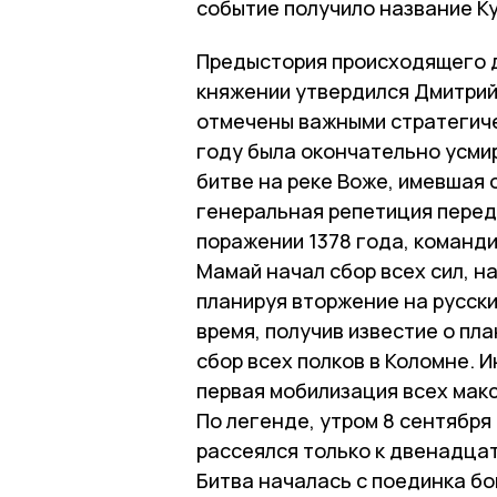
событие получило название Ку
Предыстория происходящего д
княжении утвердился Дмитрий
отмечены важными стратегиче
году была окончательно усмир
битве на реке Воже, имевшая 
генеральная репетиция перед 
поражении 1378 года, команд
Мамай начал сбор всех сил, н
планируя вторжение на русски
время, получив известие о пл
сбор всех полков в Коломне. И
первая мобилизация всех мак
По легенде, утром 8 сентября
рассеялся только к двенадцат
Битва началась с поединка бо