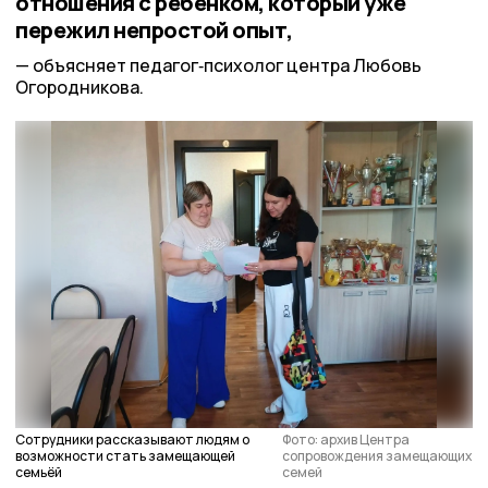
отношения с ребёнком, который уже
пережил непростой опыт,
объясняет педагог‑психолог центра Любовь
Огородникова.
Сотрудники рассказывают людям о
Фото: архив Центра
возможности стать замещающей
сопровождения замещающих
семьёй
семей