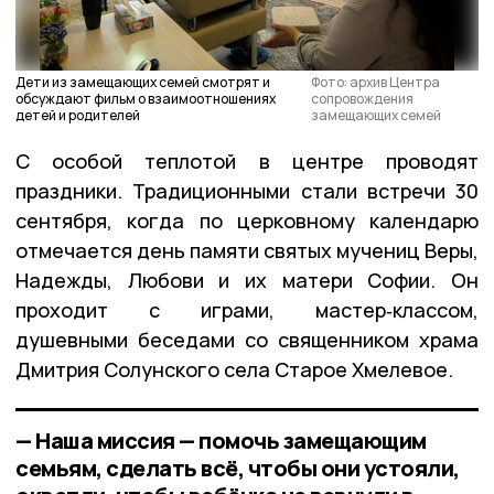
Дети из замещающих семей смотрят и
Фото: архив Центра
обсуждают фильм о взаимоотношениях
сопровождения
детей и родителей
замещающих семей
С особой теплотой в центре проводят
праздники. Традиционными стали встречи 30
сентября, когда по церковному календарю
отмечается день памяти святых мучениц Веры,
Надежды, Любови и их матери Софии. Он
проходит с играми, мастер‑классом,
душевными беседами со священником храма
Дмитрия Солунского села Старое Хмелевое.
— Наша миссия — помочь замещающим
семьям, сделать всё, чтобы они устояли,