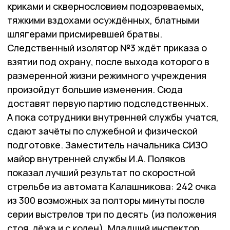
криками и сквернословием подозреваемых,
тяжкими вздохами осуждённых, блатными
шлягерами присмиревшей братвы.
Следственный изолятор №3 ждёт приказа о
взятии под охрану, после выхода которого в
размеренной жизни режимного учреждения
произойдут большие изменения. Сюда
доставят первую партию подследственных.
А пока сотрудники внутренней службы учатся,
сдают зачёты по служебной и физической
подготовке. Заместитель начальника СИЗО
майор внутренней службы И.А. Поляков
показал лучший результат по скоростной
стрельбе из автомата Калашникова: 242 очка
из 300 возможных за полторы минуты после
серии выстрелов три по десять (из положения
стоя, лёжа и с колен). Младший инспектор