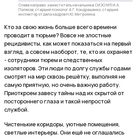
Слева направо: заместитель начальника СИЗО №3 И.А.
Поляков, старший психолог А.Г. Кондрашенко, старший
инспектор отдела кадров Н.Ю. Митрохина.
Кто за свою жизнь больше всего времени
проводит в тюрьме? Вовсе не злостные
рецидивисты, как может показаться на первый
взгляд, а совсем наоборот, те, кто их охраняет
- сотрудники тюрем и следственных
изоляторов. Эти люди по долгу службы годами
смотрят на мир сквозь решётку, выполняя не
самую приятную, но очень важную работу.
Приоткроем завесу тайны над их скрытой от
постороннего глаза и такой непростой
службой.
Чистенькие коридоры, уютные помещения,
светлые интерьеры. Они ещё не оглашались