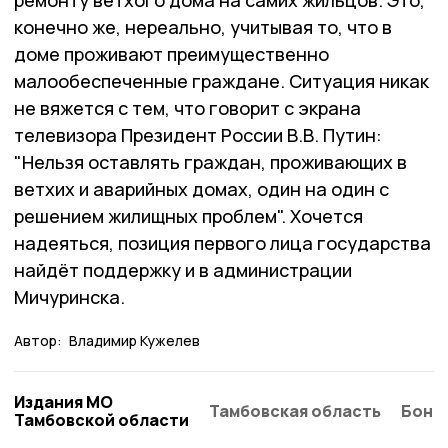
ремонту ветхого дома на самих жильцов. Это,
конечно же, нереально, учитывая то, что в
доме проживают преимущественно
малообеспеченные граждане. Ситуация никак
не вяжется с тем, что говорит с экрана
телевизора Президент России В.В. Путин:
"Нельзя оставлять граждан, проживающих в
ветхих и аварийных домах, один на один с
решением жилищных проблем". Хочется
надеяться, позиция первого лица государства
найдёт поддержку и в администрации
Мичуринска.
Автор:
Владимир Кужелев
Издания МО
Тамбовская область
Бонд
Тамбовской области