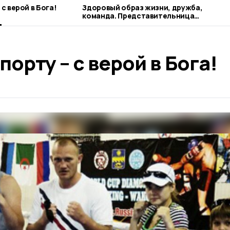
с верой в Бога!
Здоровый образ жизни, дружба,
команда. Представительница
наукограда рассказывает о своих
профессиональных ориентирах
орту – с верой в Бога!