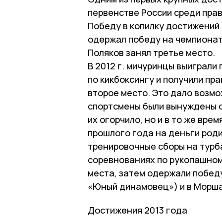
первенстве России среди прав
Победу в копилку достижений 
одержал победу на чемпионате
Поляков занял третье место.
В 2012 г. мичуринцы выиграл
по кикбоксингу и получили пр
второе место. Это дало возмо
спортсмены были вынуждены о
их огорчило, но и в то же вре
прошлого года на деньги род
тренировочные сборы на турба
соревнованиях по рукопашном
места, затем одержали побед
«Юный динамовец») и в Моршан
Достижения 2013 года