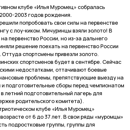
ртивном клубе «Илья Муромец» собралась
 2000-2003 годов рождения.
решили попробовать свои силы на первенстве
нгу с лоу-киком. Мичуринцы взяли золото! В
 на первенство России, но из-за дальнего
риняли решение поехать на первенство России
. Оттуда спортсмены привезли золото.
ринских спортсменов будет в сентябре. Сейчас
скими недостатками, оттачивают боевые
нансовые проблемы, препятствующие выезду на
 и подготовительные сборы перед чемпионатом
 в летний подготовительный лагерь для
ержке родительского комитета).
триотическом клубе «Илья Муромец»
возрасте от 6 до 37 лет. В свои ряды «муромцы»
ть подростковые группы, группы для