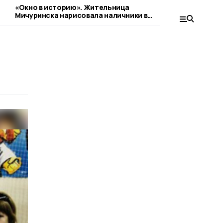
«Окно в историю». Жительница
Замещающая с
Мичуринска нарисовала наличники в
округе строя
стиле гжель