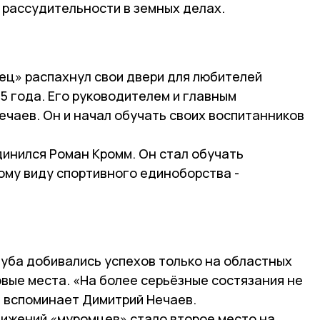
 рассудительности в земных делах.
ец» распахнул свои двери для любителей
5 года. Его руководителем и главным
ечаев. Он и начал обучать своих воспитанников
динился Роман Кромм. Он стал обучать
ому виду спортивного единоборства -
луба добивались успехов только на областных
вые места. «На более серьёзные состязания не
- вспоминает Димитрий Нечаев.
тижений «муромцев» стало второе место на