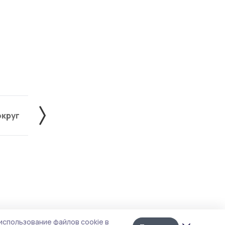
округ
Жердевский округ
Знаменский округ
Лента
10
использование файлов cookie в