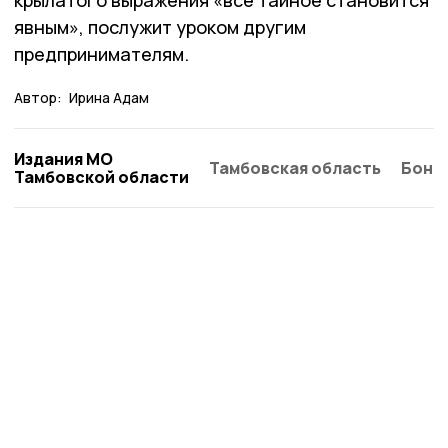
крылатого выражения «всё тайное становится
явным», послужит уроком другим
предпринимателям.
Автор:
Ирина Адам
Издания МО
Тамбовская область
Бонд
Тамбовской области
Мичуринская правда