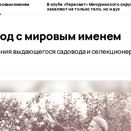
ировым именем
В клубе «Пересвет» Мичуринского окру
закаляют не только тело, но и дух
од с мировым именем
ения выдающегося садовода и селекционе