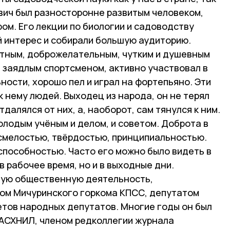
вич был разносторонне развитым человеком,
ом. Его лекции по биологии и садоводству
 интерес и собирали большую аудиторию.
нтным, доброжелательным, чутким и душевным
л заядлым спортсменом, активно участвовал в
ости, хорошо пел и играл на фортепьяно. Эти
к нему людей. Выходец из народа, он не терял
тдалялся от них, а, наоборот, сам тянулся к ним.
лодым учёным и делом, и советом. Доброта в
 смелостью, твёрдостью, принципиальностью.
способностью. Часто его можно было видеть в
в рабочее время, но и в выходные дни.
ную общественную деятельность,
ом Мичуринского горкома КПСС, депутатом
етов народных депутатов. Многие годы он был
АСХНИЛ, членом редколлегии журнала