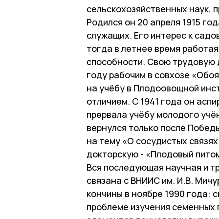
сельскохозяйственных наук, 
Родился он 20 апреля 1915 го
служащих. Его интерес к садо
тогда в летнее время работая
способности. Свою трудовую 
году рабочим в совхозе «Обоя
на учёбу в Плодоовощной инст
отличием. С 1941 года он асп
прервала учёбу молодого учён
вернулся только после Побед
на тему «О сосудистых связях
докторскую - «Плодовый пито
Вся последующая научная и т
связана с ВНИИС им. И.В. Мичу
кончины в ноябре 1990 года: 
проблеме изучения семенных 