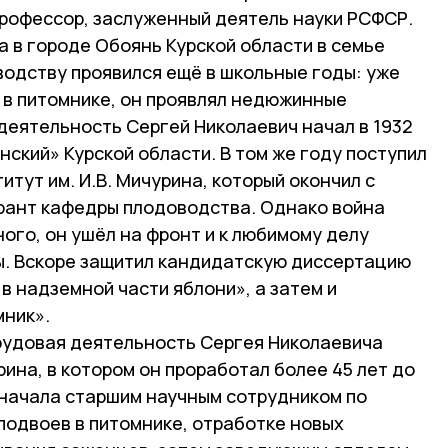
профессор, заслуженный деятель науки РСФСР.
да в городе Обоянь Курской области в семье
водству проявился ещё в школьные годы: уже
 в питомнике, он проявлял недюжинные
деятельность Сергей Николаевич начал в 1932
нский» Курской области. В том же году поступил
итут им. И.В. Мичурина, который окончил с
ирант кафедры плодоводства. Однако война
ого, он ушёл на фронт и к любимому делу
ы. Вскоре защитил кандидатскую диссертацию
 в надземной части яблони», а затем и
мник».
рудовая деятельность Сергея Николаевича
рина, в котором он проработал более 45 лет до
сначала старшим научным сотрудником по
подвоев в питомнике, отработке новых