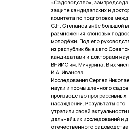
«Садоводство», зампредседат
защите кандидатских и докто
комитета по подготовке межд
С.Н. Степанов внёс большой в
размножения клоновых подвое
молодёжи. Под его руководст
из республик бывшего Советск
кандидатами и докторами наук
ВНИИС им. Мичурина. В их числ
И.А. Иванова.
Исследования Сергея Николае
науки и промышленного садов
производство прогрессивных 
насаждений. Результаты его 
утратили своей актуальности 
дальнейших исследований и д
отечественного садоводства