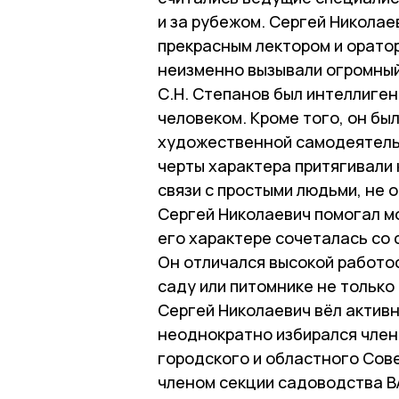
и за рубежом. Сергей Николае
прекрасным лектором и оратор
неизменно вызывали огромный
С.Н. Степанов был интеллиге
человеком. Кроме того, он бы
художественной самодеятельн
черты характера притягивали 
связи с простыми людьми, не о
Сергей Николаевич помогал мо
его характере сочеталась со
Он отличался высокой работо
саду или питомнике не только 
Сергей Николаевич вёл актив
неоднократно избирался член
городского и областного Сов
членом секции садоводства В