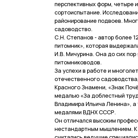
перспективных форм, четыре 
сортоиспытание. Исследовани
районирование подвоев. Мног
садоводство.
С.Н. Степанов - автор более 1
питомник», которая выдержала
И.В. Мичурина. Она до сих пор
питомниководов.
За успехи в работе и многоле
отечественного садоводства,
Красного Знамени, «Знак Почё
медалью «За доблестный труд
Владимира Ильича Ленина», а
медалями ВДНХ СССР.
Он отличался высоким профе
нестандартным мышлением. К 
считались ведущие специалист