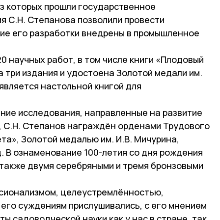
из которых прошли государственное
я С.Н. Степанова позволили провести
ие его разработки внедрены в промышленное
20 научных работ, в том числе книги «Плодовый
 три издания и удостоена Золотой медали им.
 является настольной книгой для
тние исследования, направленные на развитие
 С.Н. Степанов награждён орденами Трудового
та», Золотой медалью им. И.В. Мичурина,
. В ознаменование 100-летия со дня рождения
 также двумя серебряными и тремя бронзовыми
ссионализмом, целеустремлённостью,
его суждениям прислушивались, с его мнением
ы садоводческой науки как у нас в стране, так