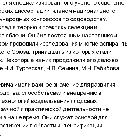
еля специализированного учёного совета по
рских диссертаций, членом национального
ународных конгрессов по садоводству.
клад в теорию и практику селекции и
в яблони. Он был постоянным наставником
вом проводили исследования многие аспиранты
ого Союза, тринадцать из которых стали
. Некоторые из них продолжили его дело во
е Н.И. Туровская, Н.П. Сёмина, М.Н. Габибова,
вича имели важное значение для развития
одства, способствовали внедрению в
технологий возделывания плодовых
научной и практической деятельности не
и в наше время. Они служат основой для
остижений в области интенсификации
.