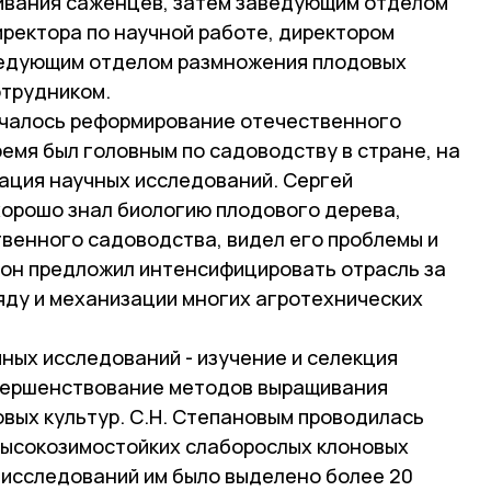
ивания саженцев, затем заведующим отделом
иректора по научной работе, директором
заведующим отделом размножения плодовых
отрудником.
ачалось реформирование отечественного
ремя был головным по садоводству в стране, на
ация научных исследований. Сергей
хорошо знал биологию плодового дерева,
венного садоводства, видел его проблемы и
, он предложил интенсифицировать отрасль за
яду и механизации многих агротехнических
ных исследований - изучение и селекция
овершенствование методов выращивания
вых культур. С.Н. Степановым проводилась
высокозимостойких слаборослых клоновых
 исследований им было выделено более 20