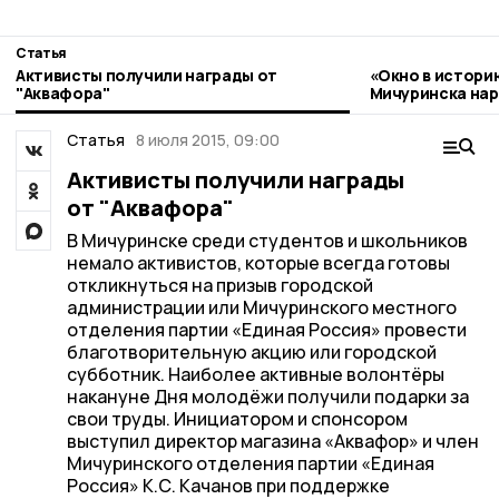
Статья
Активисты получили награды от
«Окно в истори
"Аквафора"
Мичуринска нар
стиле гжель
Статья
8 июля 2015, 09:00
Активисты получили награды
от "Аквафора"
В Мичуринске среди студентов и школьников
немало активистов, которые всегда готовы
откликнуться на призыв городской
администрации или Мичуринского местного
отделения партии «Единая Россия» провести
благотворительную акцию или городской
субботник. Наиболее активные волонтёры
накануне Дня молодёжи получили подарки за
свои труды. Инициатором и спонсором
выступил директор магазина «Аквафор» и член
Мичуринского отделения партии «Единая
Россия» К.С. Качанов при поддержке