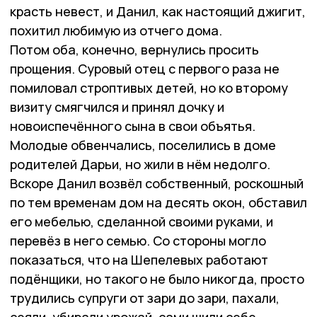
красть невест, и Данил, как настоящий джигит,
похитил любимую из отчего дома.
Потом оба, конечно, вернулись просить
прощения. Суровый отец с первого раза не
помиловал строптивых детей, но ко второму
визиту смягчился и принял дочку и
новоиспечённого сына в свои объятья.
Молодые обвенчались, поселились в доме
родителей Дарьи, но жили в нём недолго.
Вскоре Данил возвёл собственный, роскошный
по тем временам дом на десять окон, обставил
его мебелью, сделанной своими руками, и
перевёз в него семью. Со стороны могло
показаться, что на Шепелевых работают
подёнщики, но такого не было никогда, просто
трудились супруги от зари до зари, пахали,
сеяли, убирали урожай, сами шили себе