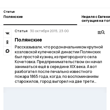
Статья
Полянские
Неделя с Евген
ситуация на то
городе и приор
Статья
30 октября 2015, 23:00
Полянские
Рассказывали, что родоначальником крупной
козловской купеческой династии Полянских
был простой кузнец из пригородного села
Кочетовка. Предпринимательством он начал
заниматься ещё в середине ХIХ века. А вот
разбогател после печально известного
пожара 1865 года, когда, по воспоминаниям
старожилов, город выгорел на две трети…