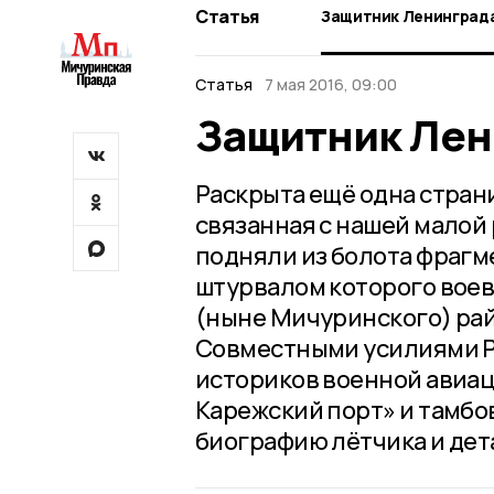
Статья
Защитник Ленинград
Статья
7 мая 2016, 09:00
Защитник Лен
Раскрыта ещё одна стран
связанная с нашей малой
подняли из болота фрагме
штурвалом которого воев
(ныне Мичуринского) ра
Совместными усилиями Р
историков военной авиаци
Карежский порт» и тамбо
биографию лётчика и дет