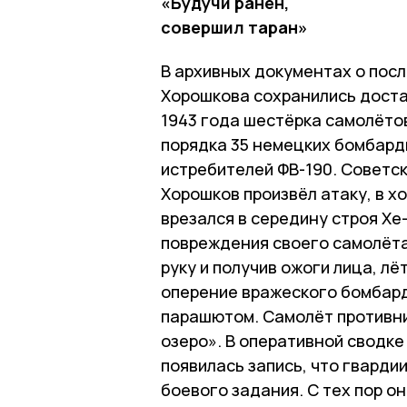
«Будучи ранен,
совершил таран»
В архивных документах о пос
Хорошкова сохранились доста
1943 года шестёрка самолётов
порядка 35 немецких бомбард
истребителей ФВ-190. Советск
Хорошков произвёл атаку, в х
врезался в середину строя Хе-
повреждения своего самолёта 
руку и получив ожоги лица, лё
оперение вражеского бомбарди
парашютом. Самолёт противни
озеро». В оперативной сводк
появилась запись, что гварди
боевого задания. С тех пор он