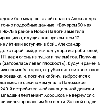
леднем бое младшего лейтенанта Александра
точно подробные данные. «Вечером 30 мая
 Як-7Б в районе Новой Ладоги заметила
ировщиков, идущих под прикрытием 12
ие лётчики вступили в бой… Александр
оде которой, выйдя из-под удара истребителей,
111, ведя огонь из пушки и пулемётов. Получив
(загорелась левая плоскость), будучи ранен в
тчик произвёл таран, отрубив винтом хвостовое
ровщика, и, покинув кабину, выбросился с
ка вместе с экипажем упал в Ладожское
е 240-й истребительной авиационной дивизии
и младший лейтенант Хорошков не вернулся с
 числился пропавшим без вести. За свой подвиг