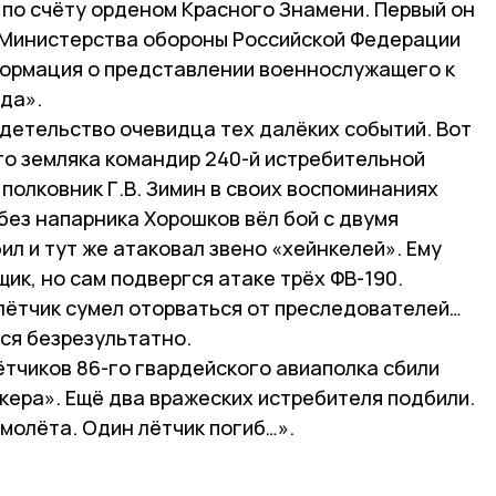
 по счёту орденом Красного Знамени. Первый он
е Министерства обороны Российской Федерации
ормация о представлении военнослужащего к
да».
идетельство очевидца тех далёких событий. Вот
го земляка командир 240-й истребительной
полковник Г.В. Зимин в своих воспоминаниях
без напарника Хорошков вёл бой с двумя
ил и тут же атаковал звено «хейнкелей». Ему
ик, но сам подвергся атаке трёх ФВ-190.
лётчик сумел оторваться от преследователей…
ся безрезультатно.
ётчиков 86-го гвардейского авиаполка сбили
кера». Ещё два вражеских истребителя подбили.
молёта. Один лётчик погиб…».