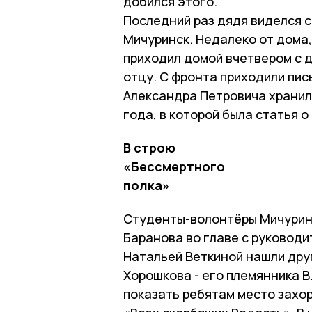
добился этого.
Последний раз дядя виделся с
Мичуринск. Недалеко от дома,
приходил домой вчетвером с д
отцу. С фронта приходили пись
Александра Петровича хранила
года, в которой была статья о
В строю
«Бессмертного
полка»
Студенты-волонтёры Мичурин
Баранова во главе с руковод
Натальей Веткиной нашли дру
Хорошкова - его племянника В
показать ребятам место захо