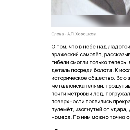
Слева - А.П. Хорошков.
О том, что в небе над Ладогой
вражеский самолёт, рассказы
гибели смогли только теперь
деталь посреди болота. К ис
историческое общество. Всю з
металлоискателями, прощупыв
почти метровый лёд, погружал
поверхности появились прекр
пулемёт, изогнутый от удара, 
номера. По ним можно точно о