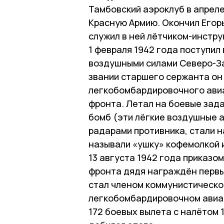
Тамбовский аэроклуб в апреле
Красную Армию. Окончил Егор
служил в ней лётчиком-инстру
1 февраля 1942 года поступи
воздушными силами Северо-За
звании старшего сержанта он
легкобомбардировочного авиа
фронта. Летал на боевые зада
бомб (эти лёгкие воздушные 
радарами противника, стали 
называли «ушку» кофемолкой и
13 августа 1942 года приказ
фронта дядя награждён первы
стал членом коммунистической
легкобомбардировочном авиа
172 боевых вылета с налётом 1