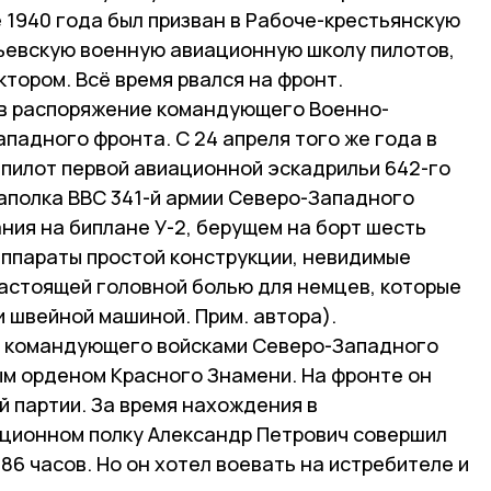
 1940 года был призван в Рабоче-крестьянскую
ьевскую военную авиационную школу пилотов,
ктором. Всё время рвался на фронт.
л в распоряжение командующего Военно-
падного фронта. С 24 апреля того же года в
 пилот первой авиационной эскадрильи 642-го
полка ВВС 341-й армии Северо-Западного
ния на биплане У-2, берущем на борт шесть
аппараты простой конструкции, невидимые
настоящей головной болью для немцев, которые
 швейной машиной. Прим. автора).
ом командующего войсками Северо-Западного
м орденом Красного Знамени. На фронте он
 партии. За время нахождения в
ционном полку Александр Петрович совершил
86 часов. Но он хотел воевать на истребителе и