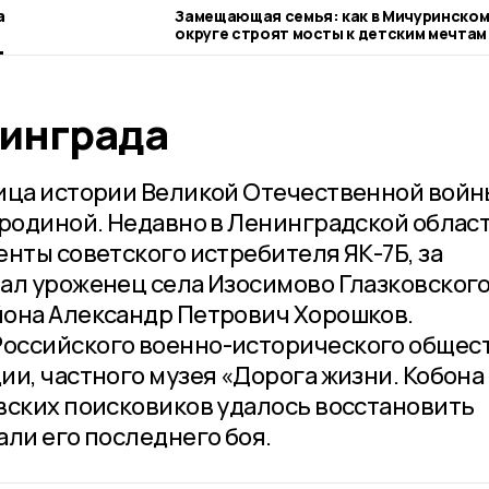
а
Замещающая семья: как в Мичуринско
округе строят мосты к детским мечтам
инграда
ица истории Великой Отечественной войн
 родиной. Недавно в Ленинградской облас
нты советского истребителя ЯК-7Б, за
ал уроженец села Изосимово Глазковског
йона Александр Петрович Хорошков.
оссийского военно-исторического общест
и, частного музея «Дорога жизни. Кобона 
вских поисковиков удалось восстановить
али его последнего боя.