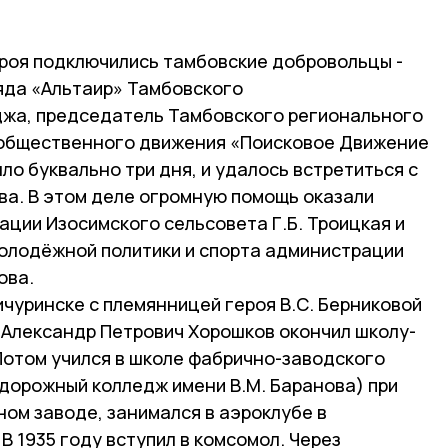
ероя подключились тамбовские добровольцы -
яда «Альтаир» Тамбовского
джа, председатель Тамбовского регионального
общественного движения «Поисковое Движение
ло буквально три дня, и удалось встретиться с
а. В этом деле огромную помощь оказали
ции Изосимского сельсовета Г.Б. Троицкая и
молодёжной политики и спорта администрации
ова.
ичуринске с племянницей героя В.С. Берниковой
«Александр Петрович Хорошков окончил школу-
Потом учился в школе фабрично-заводского
дорожный колледж имени В.М. Баранова) при
ом заводе, занимался в аэроклубе в
В 1935 году вступил в комсомол. Через