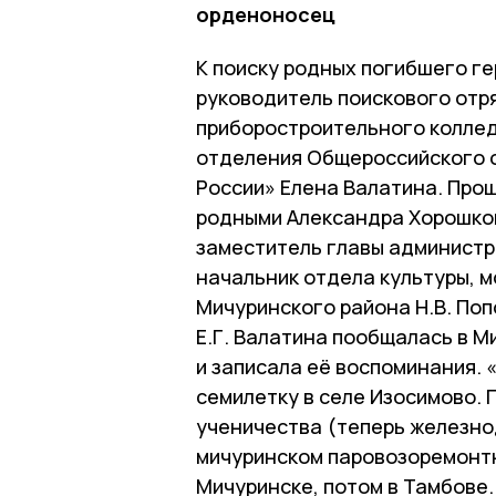
орденоносец
К поиску родных погибшего г
руководитель поискового отр
приборостроительного колле
отделения Общероссийского 
России» Елена Валатина. Прош
родными Александра Хорошков
заместитель главы администра
начальник отдела культуры, 
Мичуринского района Н.В. Поп
Е.Г. Валатина пообщалась в М
и записала её воспоминания. 
семилетку в селе Изосимово. 
ученичества (теперь железно
мичуринском паровозоремонтн
Мичуринске, потом в Тамбове. 