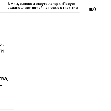
м
В Мичуринском округе лагерь «Парус»
Вещи из Сове
вдохновляет детей на новые открытия
коллекциони
ы,
ти
о
ва,
-