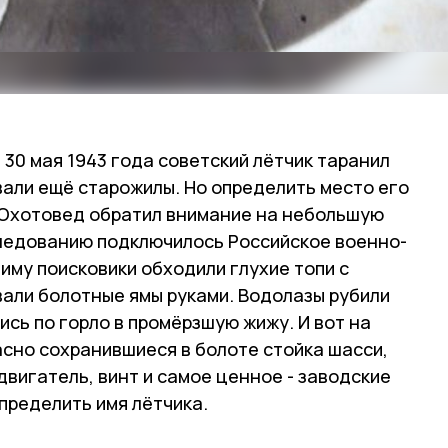
 30 мая 1943 года советский лётчик таранил
вали ещё старожилы. Но определить место его
. Охотовед обратил внимание на небольшую
следованию подключилось Российское военно-
иму поисковики обходили глухие топи с
али болотные ямы руками. Водолазы рубили
ись по горло в промёрзшую жижу. И вот на
асно сохранившиеся в болоте стойка шасси,
двигатель, винт и самое ценное - заводские
пределить имя лётчика.