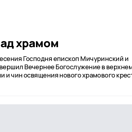
над храмом
несения Господня епископ Мичуринский и
вершил Вечернее Богослужение в верхне
и и чин освящения нового храмового крес