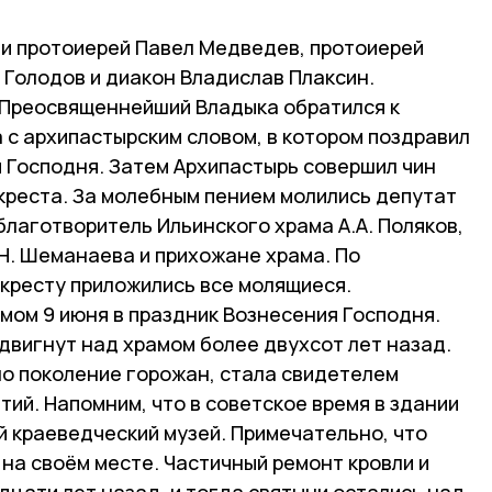
и протоиерей Павел Медведев, протоиерей
 Голодов и диакон Владислав Плаксин.
 Преосвященнейший Владыка обратился к
 с архипастырским словом, в котором поздравил
я Господня. Затем Архипастырь совершил чин
креста. За молебным пением молились депутат
лаготворитель Ильинского храма А.А. Поляков,
Н. Шеманаева и прихожане храма. По
 кресту приложились все молящиеся.
мом 9 июня в праздник Вознесения Господня.
двигнут над храмом более двухсот лет назад.
но поколение горожан, стала свидетелем
ий. Напомним, что в советское время в здании
й краеведческий музей. Примечательно, что
 на своём месте. Частичный ремонт кровли и
дцати лет назад, и тогда святыни остались над