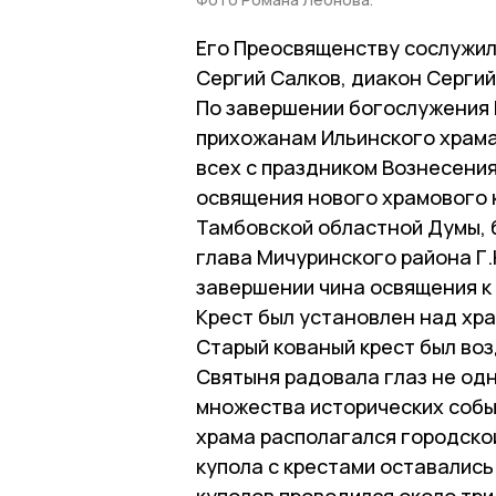
Его Преосвященству сослужил
Сергий Салков, диакон Сергий
По завершении богослужения
прихожанам Ильинского храма
всех с праздником Вознесени
освящения нового храмового 
Тамбовской областной Думы, б
глава Мичуринского района Г.
завершении чина освящения к
Крест был установлен над хра
Старый кованый крест был воз
Святыня радовала глаз не од
множества исторических событ
храма располагался городско
купола с крестами оставались
куполов проводился около три