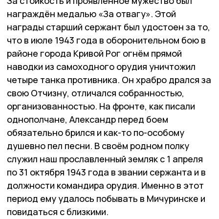
За стойкость и проявленное мужество был
награждён медалью «За отвагу». Этой
награды старший сержант был удостоен за то,
что в июле 1943 года в оборонительном бою в
районе города Кривой Рог огнём прямой
наводки из самоходного орудия уничтожил
четыре танка противника. Он храбро дрался за
свою Отчизну, отличался собранностью,
организованностью. На фронте, как писали
однополчане, Александр перед боем
обязательно брился и как-то по-особому
душевно пел песни. В своём родном полку
служил наш прославленный земляк с 1 апреля
по 31 октября 1943 года в звании сержанта и в
должности командира орудия. Именно в этот
период ему удалось побывать в Мичуринске и
повидаться с близкими.