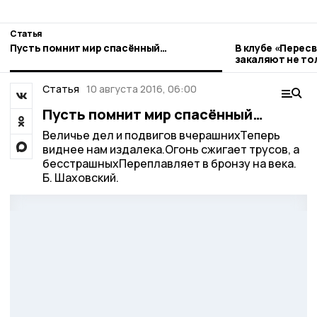
Статья
Пусть помнит мир спасённый…
В клубе «Перес
закаляют не тол
Статья
10 августа 2016, 06:00
Пусть помнит мир спасённый…
Величье дел и подвигов вчерашнихТеперь
виднее нам издалека.Огонь сжигает трусов, а
бесстрашныхПереплавляет в бронзу на века.
Б. Шаховский.