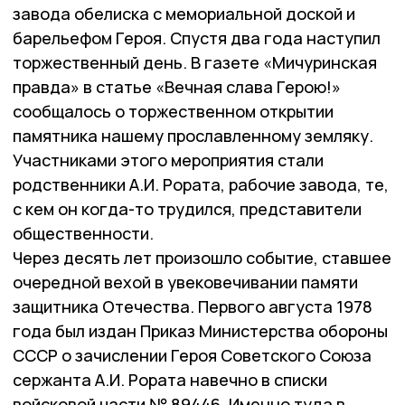
завода обелиска с мемориальной доской и
барельефом Героя. Спустя два года наступил
торжественный день. В газете «Мичуринская
правда» в статье «Вечная слава Герою!»
сообщалось о торжественном открытии
памятника нашему прославленному земляку.
Участниками этого мероприятия стали
родственники А.И. Рората, рабочие завода, те,
с кем он когда-то трудился, представители
общественности.
Через десять лет произошло событие, ставшее
очередной вехой в увековечивании памяти
защитника Отечества. Первого августа 1978
года был издан Приказ Министерства обороны
СССР о зачислении Героя Советского Союза
сержанта А.И. Рората навечно в списки
войсковой части № 89446. Именно туда в