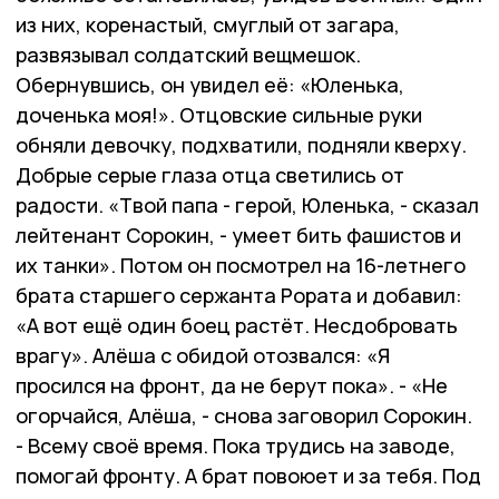
из них, коренастый, смуглый от загара,
развязывал солдатский вещмешок.
Обернувшись, он увидел её: «Юленька,
доченька моя!». Отцовские сильные руки
обняли девочку, подхватили, подняли кверху.
Добрые серые глаза отца светились от
радости. «Твой папа - герой, Юленька, - сказал
лейтенант Сорокин, - умеет бить фашистов и
их танки». Потом он посмотрел на 16-летнего
брата старшего сержанта Рората и добавил:
«А вот ещё один боец растёт. Несдобровать
врагу». Алёша с обидой отозвался: «Я
просился на фронт, да не берут пока». - «Не
огорчайся, Алёша, - снова заговорил Сорокин.
- Всему своё время. Пока трудись на заводе,
помогай фронту. А брат повоюет и за тебя. Под