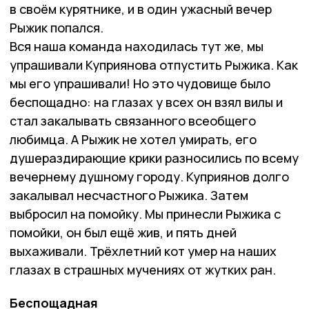
в своём курятнике, и в один ужасный вечер
Рыжик попался.
Вся наша команда находилась тут же, мы
упрашивали Куприянова отпустить Рыжика. Как
мы его упрашивали! Но это чудовище было
беспощадно: на глазах у всех он взял вилы и
стал закалывать связанного всеобщего
любимца. А Рыжик не хотел умирать, его
душераздирающие крики разносились по всему
вечернему душному городу. Куприянов долго
закалывал несчастного Рыжика. Затем
выбросил на помойку. Мы принесли Рыжика с
помойки, он был ещё жив, и пять дней
выхаживали. Трёхлетний кот умер на наших
глазах в страшных мучениях от жутких ран.
Беспощадная