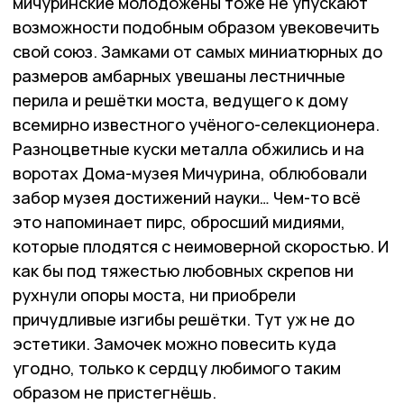
мичуринские молодожёны тоже не упускают
возможности подобным образом увековечить
свой союз. Замками от самых миниатюрных до
размеров амбарных увешаны лестничные
перила и решётки моста, ведущего к дому
всемирно известного учёного-селекционера.
Разноцветные куски металла обжились и на
воротах Дома-музея Мичурина, облюбовали
забор музея достижений науки… Чем-то всё
это напоминает пирс, обросший мидиями,
которые плодятся с неимоверной скоростью. И
как бы под тяжестью любовных скрепов ни
рухнули опоры моста, ни приобрели
причудливые изгибы решётки. Тут уж не до
эстетики. Замочек можно повесить куда
угодно, только к сердцу любимого таким
образом не пристегнёшь.