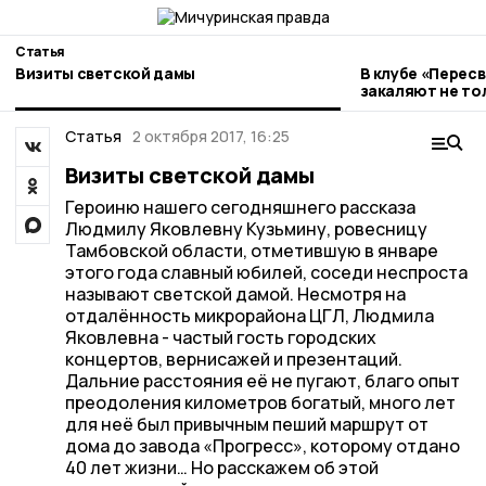
Статья
Визиты светской дамы
В клубе «Перес
закаляют не тол
Статья
2 октября 2017, 16:25
Визиты светской дамы
Героиню нашего сегодняшнего рассказа
Людмилу Яковлевну Кузьмину, ровесницу
Тамбовской области, отметившую в январе
этого года славный юбилей, соседи неспроста
называют светской дамой. Несмотря на
отдалённость микрорайона ЦГЛ, Людмила
Яковлевна - частый гость городских
концертов, вернисажей и презентаций.
Дальние расстояния её не пугают, благо опыт
преодоления километров богатый, много лет
для неё был привычным пеший маршрут от
дома до завода «Прогресс», которому отдано
40 лет жизни… Но расскажем об этой