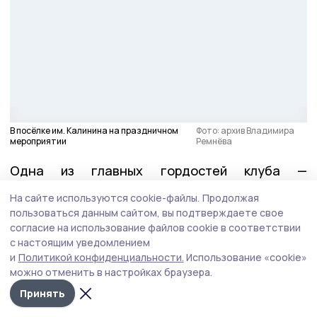
В посёлке им. Калинина на праздничном
Фото: архив Владимира
мероприятии
Ремнёва
Одна из главных гордостей клуба —
выпускники, которые поступают в военные
На сайте используются cookie-файлы.
Продолжая
училища, академии, а также вузы МВД страны.
пользоваться данным сайтом, вы подтверждаете свое
Успех любого клуба — это всегда команда. В
согласие на использование файлов cookie в соответствии
с настоящим уведомлением
«Пересвете» её собирают по крупицам, и
и
Политикой конфиденциальности.
Использование «cookie»
каждый человек здесь на своём месте.
можно отменить в настройках браузера.
Принять