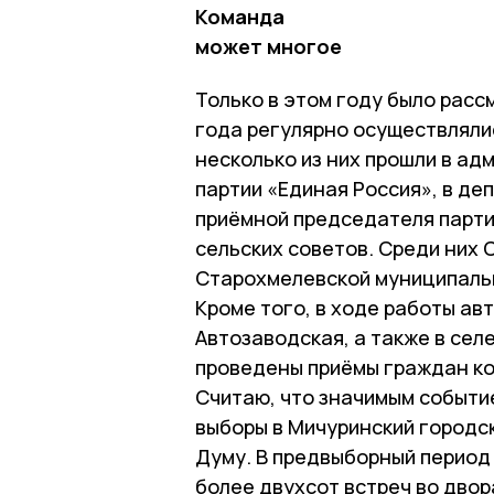
Команда
может многое
Только в этом году было рас
года регулярно осуществляли
несколько из них прошли в ад
партии «Единая Россия», в д
приёмной председателя партии
сельских советов. Среди них 
Старохмелевской муниципаль
Кроме того, в ходе работы ав
Автозаводская, а также в се
проведены приёмы граждан к
Считаю, что значимым событи
выборы в Мичуринский городс
Думу. В предвыборный период
более двухсот встреч во дво