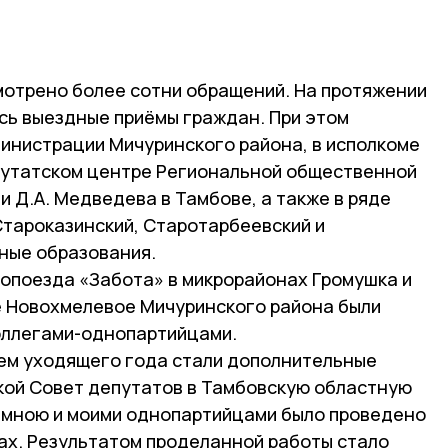
смотрено более сотни обращений. На протяжении
сь выездные приёмы граждан. При этом
министрации Мичуринского района, в исполкоме
епутатском центре Региональной общественной
 Д.А. Медведева в Тамбове, а также в ряде
Староказинский, Старотарбеевский и
ные образования.
топоезда «Забота» в микрорайонах Громушка и
ле Новохмелевое Мичуринского района были
оллегами-однопартийцами.
ем уходящего года стали дополнительные
кой Совет депутатов в Тамбовскую областную
 мною и моими однопартийцами было проведено
рах. Результатом проделанной работы стало