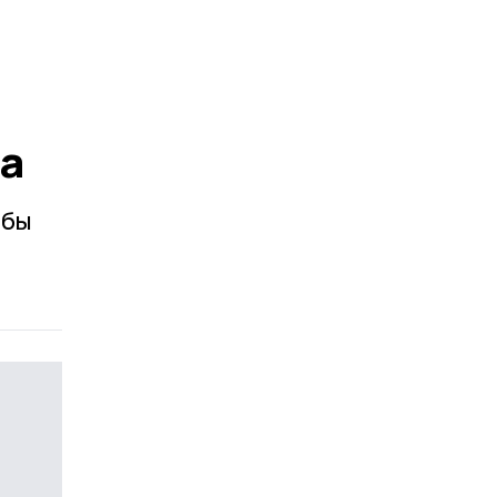
ба
 бы