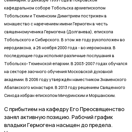
кафедральном соборе Тобольска архиепископом
Тобольским и Тюменским Димитрием пострижен в
монашество с наречением имени Гермоген в честь
священномученика Гермогена (Долганева), епископа
Тобольского и Сибирского. В этом же году рукоположен во
иеродиакона, а 26 ноября 2000 года - во иеромонаха. В
последующие годы исполнял различные послушания в
Тобольско-Тюменской епархии. В 2003-2007 годах обучался
на секторе заочного обучения Московской духовной
академии. В 2006 году утверждён наместником Знаменского
Абалакского монастыря. В 2013 году решением Священного
Синода избран епископом Мичуринским и Моршанским.
С прибытием на кафедру Его Преосвященство
занял активную позицию. Рабочий график
владыки Гермогена насыщен до предела.