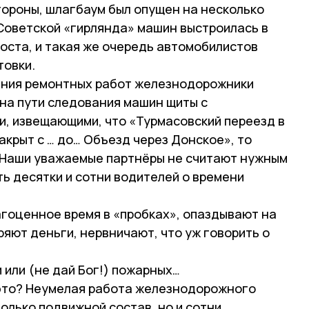
тороны, шлагбаум был опущен на несколько
 Советской «гирлянда» машин выстроилась в
оста, и такая же очередь автомобилистов
товки.
ения ремонтных работ железнодорожники
на пути следования машин щиты с
, извещающими, что «Турмасовский переезд в
закрыт с … до… Объезд через Донское», то
 Наши уважаемые партнёры не считают нужным
ь десятки и сотни водителей о времени
агоценное время в «пробках», опаздывают на
ряют деньги, нервничают, что уж говорить о
 или (не дай Бог!) пожарных…
 это? Неумелая работа железнодорожного
олько подвижной состав, но и сотни