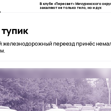
В клубе «Пересвет» Мичуринского окру
закаляют не только тело, но и дух
 тупик
й железнодорожный переезд принёс нема
м.