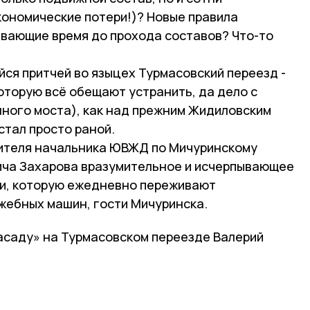
кономические потери!)? Новые правила
ивающие время до прохода составов? Что-то
йся притчей во языцех Турмасовский переезд -
которую всё обещают устранить, да дело с
ного моста), как над прежним Жидиловским
стал просто раной.
тителя начальника ЮВЖД по Мичуринскому
ича Захарова вразумительное и исчерпывающее
ии, которую ежедневно переживают
жебных машин, гости Мичуринска.
засаду» на Турмасовском переезде Валерий