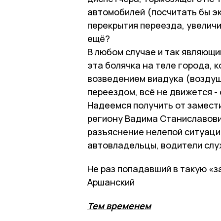
автомобилей (посчитать бы э
перекрытия переезда, увелич
ещё?
В любом случае и так являющи
эта болячка на теле города, 
возведением виадука (воздуш
переездом, всё не движется - 
Надеемся получить от замес
региону Вадима Станиславов
разъяснение нелепой ситуац
автовладельцы, водители слу
Не раз попадавший в такую «
Аршанский
Тем временем