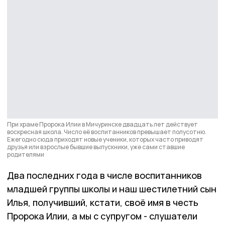
При храме Пророка Илии в Мичуринске двадцать лет действует
воскресная школа. Число её воспитанников превышает полусотню.
Ежегодно сюда приходят новые ученики, которых часто приводят
друзья или взрослые бывшие выпускники, уже сами ставшие
родителями
Два последних года в числе воспитанников
младшей группы школы и наш шестилетний сын
Илья, получивший, кстати, своё имя в честь
Пророка Илии, а мы с супругом - слушатели