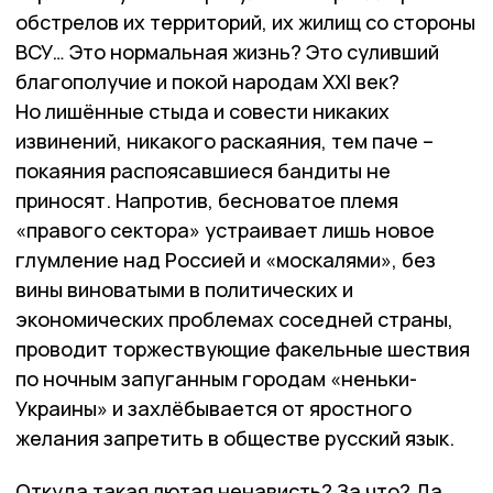
обстрелов их территорий, их жилищ со стороны
ВСУ… Это нормальная жизнь? Это суливший
благополучие и покой народам ХХI век?
Но лишённые стыда и совести никаких
извинений, никакого раскаяния, тем паче –
покаяния распоясавшиеся бандиты не
приносят. Напротив, бесноватое племя
«правого сектора» устраивает лишь новое
глумление над Россией и «москалями», без
вины виноватыми в политических и
экономических проблемах соседней страны,
проводит торжествующие факельные шествия
по ночным запуганным городам «неньки-
Украины» и захлёбывается от яростного
желания запретить в обществе русский язык.
Откуда такая лютая ненависть? За что? Да