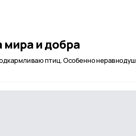
а мира и добра
 подкармливаю птиц. Особенно неравнодуш