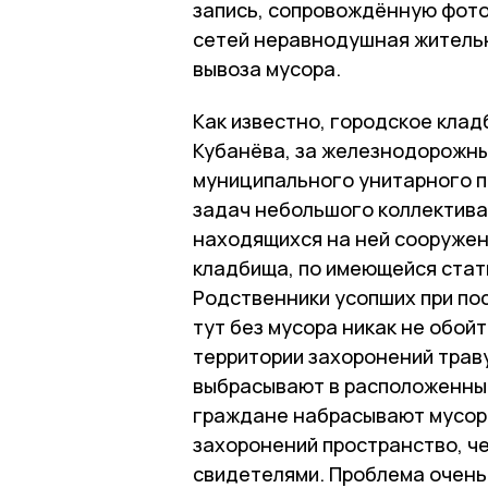
запись, сопровождённую фото
сетей неравнодушная житель
вывоза мусора.
Как известно, городское кла
Кубанёва, за железнодорожны
муниципального унитарного п
задач небольшого коллектива
находящихся на ней сооружен
кладбища, по имеющейся стати
Родственники усопших при по
тут без мусора никак не обо
территории захоронений траву
выбрасывают в расположенные
граждане набрасывают мусор 
захоронений пространство, ч
свидетелями. Проблема очень 