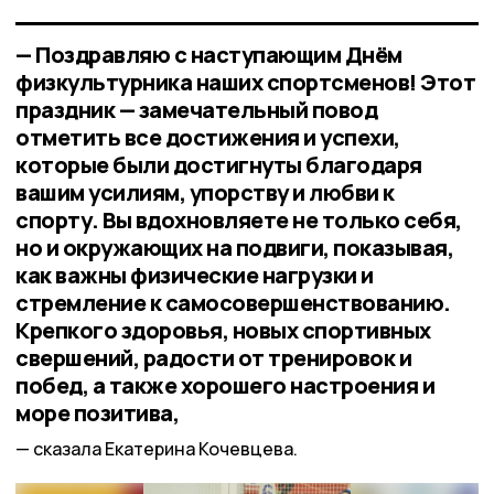
— Поздравляю с наступающим Днём
физкультурника наших спортсменов! Этот
праздник — замечательный повод
отметить все достижения и успехи,
которые были достигнуты благодаря
вашим усилиям, упорству и любви к
спорту. Вы вдохновляете не только себя,
но и окружающих на подвиги, показывая,
как важны физические нагрузки и
стремление к самосовершенствованию.
Крепкого здоровья, новых спортивных
свершений, радости от тренировок и
побед, а также хорошего настроения и
море позитива,
сказала Екатерина Кочевцева.