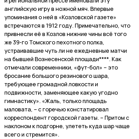
и региональной прессе именовали эту
английскую игру в ножной мяч. Впервые
упоминания о ней в «Козловской газете»
встречаются в 1912 году. Примечательно, что
привнесли её в Козлов нижние чины всё того
же 39-го Томского пехотного полка,
устраивавшие чуть ли не ежедневные матчи
на бывшей Вознесенской площади****. Как
отмечали современники, «фут-бол» – это
бросание большого резинового шара,
требующее громадной ловкости и
подвижности, заменяющее какую угодно
гимнастику». «Жаль, только площадь
маловата, – с горечью констатировал
корреспондент городской газеты. – Притом с
наклоном к подгорне, улететь куда шар чаще
всего и стремится».