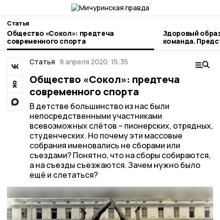
Статья
Общество «Сокол»: предтеча
Здоровый образ
современного спорта
команда. Пред
наукограда рас
профессиональ
Статья
8 апреля 2020, 15:35
Общество «Сокол»: предтеча
современного спорта
В детстве большинство из нас были
непосредственными участниками
всевозможных слётов – пионерских, отрядных,
студенческих. Но почему эти массовые
собрания именовались не сборами или
съездами? Понятно, что на сборы собираются,
а на съезды съезжаются. Зачем нужно было
ещё и слетаться?