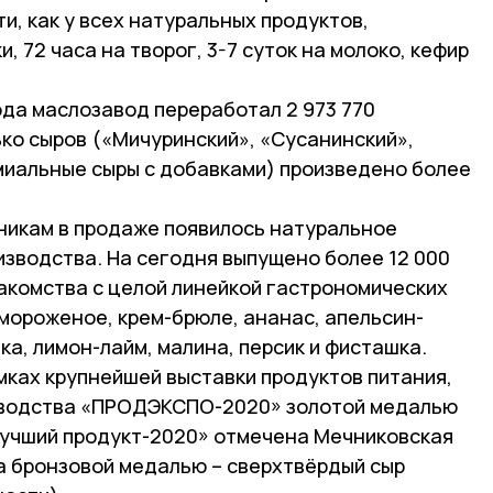
и, как у всех натуральных продуктов,
и, 72 часа на творог, 3-7 суток на молоко, кефир
ода маслозавод переработал 2 973 770
ко сыров («Мичуринский», «Сусанинский»,
миальные сыры с добавками) произведено более
никам в продаже появилось натуральное
зводства. На сегодня выпущено более 12 000
лакомства с целой линейкой гастрономических
мороженое, крем-брюле, ананас, апельсин-
ка, лимон-лайм, малина, персик и фисташка.
амках крупнейшей выставки продуктов питания,
изводства «ПРОДЭКСПО-2020» золотой медалью
учший продукт-2020» отмечена Мечниковская
 а бронзовой медалью – сверхтвёрдый сыр