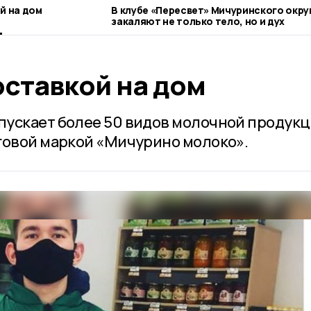
й на дом
В клубе «Пересвет» Мичуринского окру
закаляют не только тело, но и дух
оставкой на дом
ускает более 50 видов молочной продукц
говой маркой «Мичурино молоко».