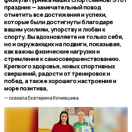
праздник — замечательный повод
отметить все достижения и успехи,
которые были достигнуты благодаря
вашим усилиям, упорству и любви к
спорту. Вы вдохновляете не только себя,
но и окружающих на подвиги, показывая,
как важны физические нагрузки и
стремление к самосовершенствованию.
Крепкого здоровья, новых спортивных
свершений, радости от тренировок и
побед, а также хорошего настроения и
море позитива,
сказала Екатерина Кочевцева.