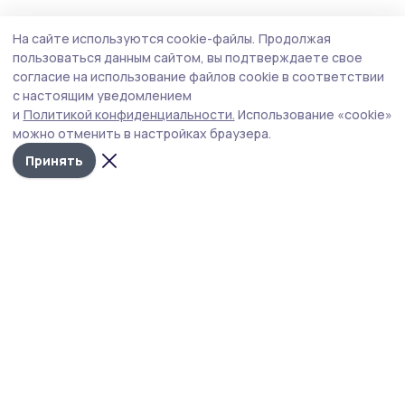
Статья
Вчера, 14:57
На сайте используются cookie-файлы.
Продолжая
«Окно в историю». Жительница
пользоваться данным сайтом, вы подтверждаете свое
Мичуринска нарисовала наличники в
согласие на использование файлов cookie в соответствии
с настоящим уведомлением
стиле гжель
и
Политикой конфиденциальности.
Использование «cookie»
Новый выпуск редакционного проекта «Окно в
можно отменить в настройках браузера.
историю» посвящён мастерице из наукограда Таисии
Принять
Белоусовой, которая своими руками создала
сказочную атмосферу возле дома.